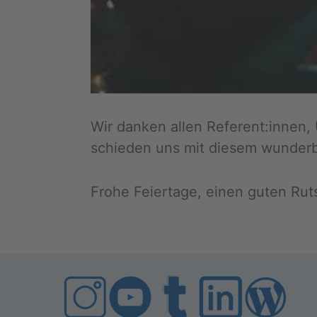
Wir dan­ken allen Re­fe­rent:innen, U
schie­den uns mit die­sem wun­der­
Frohe Fei­er­ta­ge, einen guten R