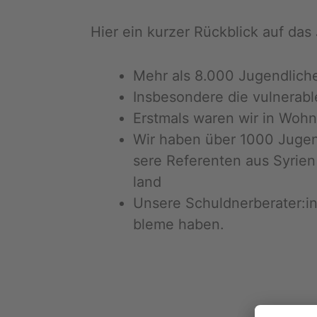
Hier ein kur­zer Rück­blick auf da
Mehr als 8.000 Ju­gend­li­che
Ins­be­son­de­re die vul­nera­
Erst­mals waren wir in Wohn­
Wir haben über 1000 Ju­gend­l
se­re Re­fe­ren­ten aus Sy­ri
land
Un­se­re Schuld­ner­be­ra­ter
ble­me haben.