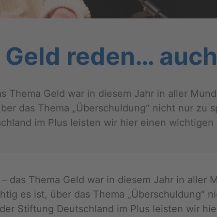
r Geld reden… auc
 – das Thema Geld war in die­sem Jahr in aller Munde. 
t, über das Thema „Über­schul­dung“ nicht nur zu sp
ch­land im Plus leis­ten wir hier einen wich­ti­gen 
rei­se – das Thema Geld war in die­sem Jahr in aller M
 wich­tig es ist, über das Thema „Über­schul­dung“ 
 der Stif­tung Deutsch­land im Plus leis­ten wir hie