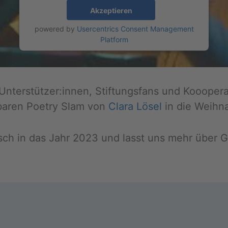
Akzeptieren
powered by
Usercentrics Consent Management
Platform
n­ter­stüt­zer:innen, Stif­tungs­fans und Koo­ope­ra
ba­ren Poe­try Slam von
Clara Lösel
in die Weih­na
utsch in das Jahr 2023 und lasst uns mehr über G