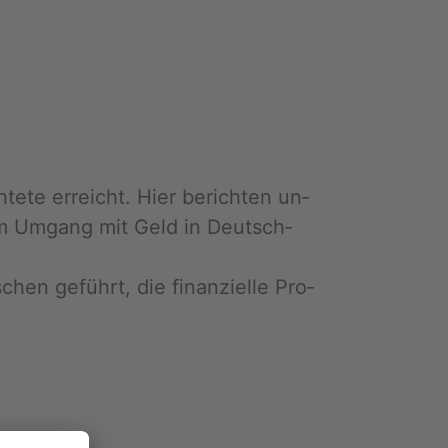
­te er­reicht. Hier be­rich­ten un­
n im Um­gang mit Geld in Deutsch­
n ge­führt, die fi­nan­zi­el­le Pro­