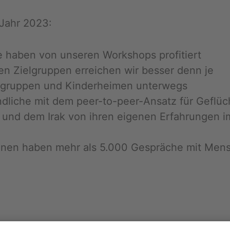
s Jahr 2023:
 haben von un­se­ren Work­shops pro­fi­tiert
blen Ziel­grup­pen er­rei­chen wir bes­ser denn je
grup­pen und Kin­der­hei­men un­ter­wegs
i­che mit dem peer-to-peer-An­satz für Ge­flüch­te
­en und dem Irak von ihren ei­ge­nen Er­fah­run­ge
:innen haben mehr als 5.000 Ge­sprä­che mit Men­sche