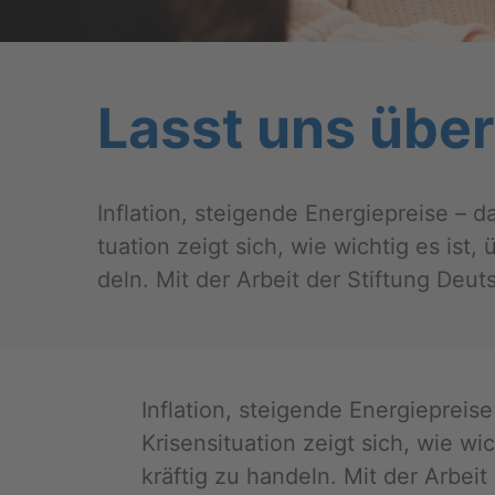
Lasst uns übe
In­fla­ti­on, stei­gen­de En­er­gie­prei­se
tua­ti­on zeigt sich, wie wich­tig es is
deln. Mit der Ar­beit der Stif­tung Deuts
In­fla­ti­on, stei­gen­de En­er­gie­p
Kri­sen­si­tua­ti­on zeigt sich, wie
kräf­tig zu han­deln. Mit der Ar­beit