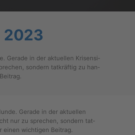
h 2023
Ge­ra­de in der ak­tu­el­len Kri­sen­si­
re­chen, son­dern tat­kräf­tig zu han­
Bei­trag.
unde. Ge­ra­de in der ak­tu­el­len
nicht nur zu spre­chen, son­dern tat­
r einen wich­ti­gen Bei­trag.