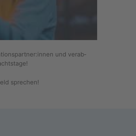
­ti­ons­part­ner:innen und ver­ab­
chts­ta­ge!
eld spre­chen!