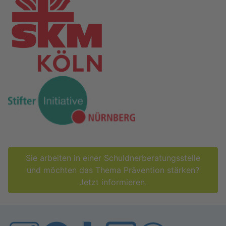
Sie ar­bei­ten in einer Schuld­ner­be­ra­tungs­stel­le
und möch­ten das Thema Prä­ven­ti­on stär­ken?
Jetzt in­for­mie­ren.