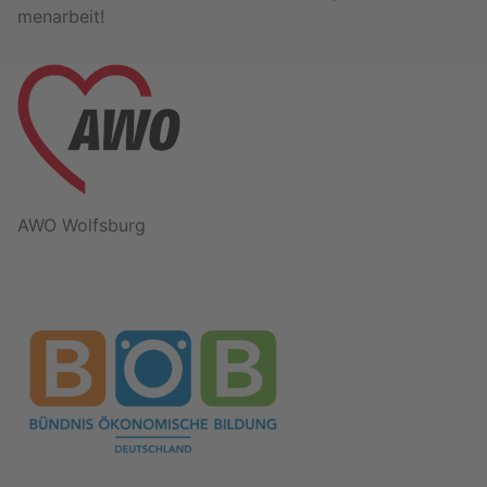
men­ar­beit!
AWO Wolfs­burg