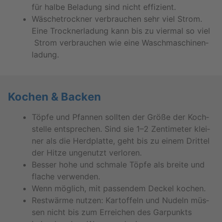
für halbe Be­la­dung sind nicht ef­fi­zi­ent.
Wä­sche­trock­ner ver­brau­chen sehr viel Strom.
Eine Trock­ner­la­dung kann bis zu vier­mal so viel
Strom ver­brau­chen wie eine Wasch­ma­schi­nen­
la­dung.
Ko­chen & Ba­cken
Töpfe und Pfan­nen soll­ten der Größe der Koch­
stel­le ent­spre­chen. Sind sie 1–2 Zen­ti­me­ter klei­
ner als die Herd­plat­te, geht bis zu einem Drit­tel
der Hitze un­ge­nutzt ver­lo­ren.
Bes­ser hohe und schma­le Töpfe als brei­te und
fla­che ver­wen­den.
Wenn mög­lich, mit pas­sen­dem De­ckel ko­chen.
Rest­wär­me nut­zen: Kar­tof­feln und Nu­deln müs­
sen nicht bis zum Er­rei­chen des Gar­punkts