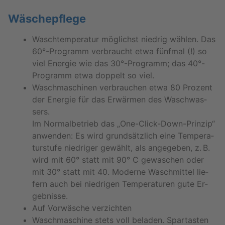
Wä­sche­pfle­ge
Wasch­tem­pe­ra­tur mög­lichst nied­rig wäh­len. Das
60°-Pro­gramm ver­braucht etwa fünf­mal (!) so
viel En­er­gie wie das 30°-Pro­gramm; das 40°-
Pro­gramm etwa dop­pelt so viel.
Wasch­ma­schi­nen ver­brau­chen etwa 80 Pro­zent
der En­er­gie für das Er­wär­men des Wasch­was­
sers.
Im Nor­mal­be­trieb das „One-Click-Down-Prin­zip“
an­wen­den: Es wird grund­sätz­lich eine Tem­pe­ra­
tur­stu­fe nied­ri­ger ge­wählt, als an­ge­ge­ben, z. B.
wird mit 60° statt mit 90° C ge­wa­schen oder
mit 30° statt mit 40. Mo­der­ne Wasch­mit­tel lie­
fern auch bei nied­ri­gen Tem­pe­ra­tu­ren gute Er­
geb­nis­se.
Auf Vor­wä­sche ver­zich­ten
Wasch­ma­schi­ne stets voll be­la­den. Spar­tas­ten