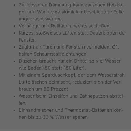
Zur bes­se­ren Däm­mung kann zwi­schen Heiz­kör­
per und Wand eine alu­mi­ni­um­be­schich­te­te Folie
an­ge­bracht wer­den.
Vor­hän­ge und Roll­lä­den nachts schlie­ßen.
Kur­zes, stoß­wei­ses Lüf­ten statt Dau­er­kip­pen der
Fens­ter.
Zug­luft an Türen und Fens­tern ver­mei­den. Oft
hel­fen Schaum­stoff­dich­tun­gen.
Du­schen braucht nur ein Drit­tel so viel Was­ser
wie Baden (50 statt 150 Liter).
Mit einem Spar­dusch­kopf, der dem Was­ser­strahl
Luft­bläs­chen bei­mischt, re­du­ziert sich der Ver­
brauch um 50 Pro­zent
Was­ser beim Ein­sei­fen und Zäh­ne­put­zen ab­stel­
len.
Ein­hand­mi­scher und Ther­mo­stat-Bat­te­ri­en kön­
nen bis zu 30 % Was­ser spa­ren.