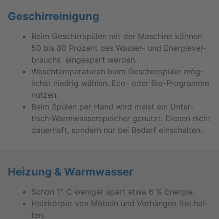
Ge­schir­rei­ni­gung
Beim Ge­schirr­spü­len mit der Ma­schi­ne kön­nen
50 bis 80 Pro­zent des Was­ser- und En­er­gie­ver­
brauchs ein­ge­spart wer­den.
Wasch­tem­pe­ra­tu­ren beim Ge­schirr­spü­ler mög­
lichst nied­rig wäh­len. Eco- oder Bio-Pro­gram­me
nut­zen.
Beim Spü­len per Hand wird meist ein Un­ter­
tisch-Warm­was­ser­spei­cher ge­nutzt. Die­sen nicht
dau­er­haft, son­dern nur bei Be­darf ein­schal­ten.
Hei­zung & Warm­was­ser
Schon 1° C we­ni­ger spart etwa 6 % En­er­gie.
Heiz­kör­per von Mö­beln und Vor­hän­gen frei hal­
ten.