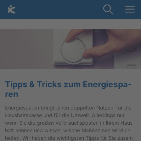
Skip
Me
to
content
Tipps & Tricks zum En­er­gie­spa­
ren
En­er­gie­spa­ren bringt einen dop­pel­ten Nut­zen: für die
Haus­halts­kas­se und für die Um­welt. Al­ler­dings nur,
wenn Sie die gro­ßen Ver­brauchs­pos­ten in Ihrem Haus­
halt ken­nen und wis­sen, wel­che Maß­nah­men wirk­lich
hel­fen. Wir haben die wich­tigs­ten Tipps für Sie zu­sam­