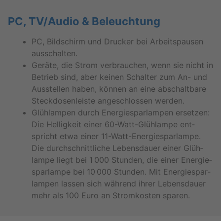
PC, TV/Audio & Be­leuch­tung
PC, Bild­schirm und Dru­cker bei Ar­beits­pau­sen
aus­schal­ten.
Ge­rä­te, die Strom ver­brau­chen, wenn sie nicht in
Be­trieb sind, aber kei­nen Schal­ter zum An- und
Aus­stel­len haben, kön­nen an eine ab­schalt­ba­re
Steck­do­sen­leis­te an­ge­schlos­sen wer­den.
Glüh­lam­pen durch En­er­gie­spar­lam­pen er­set­zen:
Die Hel­lig­keit einer 60-Watt-Glüh­lam­pe ent­
spricht etwa einer 11-Watt-En­er­gie­spar­lam­pe.
Die durch­schnitt­li­che Le­bens­dau­er einer Glüh­
lam­pe liegt bei 1 000 Stun­den, die einer En­er­gie­
spar­lam­pe bei 10 000 Stun­den. Mit En­er­gie­spar­
lam­pen las­sen sich wäh­rend ihrer Le­bens­dau­er
mehr als 100 Euro an Strom­kos­ten spa­ren.