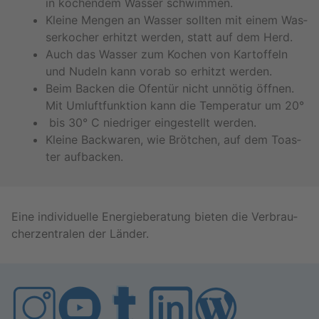
in ko­chen­dem Was­ser schwim­men.
Klei­ne Men­gen an Was­ser soll­ten mit einem Was­
ser­ko­cher er­hitzt wer­den, statt auf dem Herd.
Auch das Was­ser zum Ko­chen von Kar­tof­feln
und Nu­deln kann vorab so er­hitzt wer­den.
Beim Ba­cken die Ofen­tür nicht un­nö­tig öff­nen.
Mit Um­luft­funk­ti­on kann die Tem­pe­ra­tur um 20°
bis 30° C nied­ri­ger ein­ge­stellt wer­den.
Klei­ne Back­wa­ren, wie Bröt­chen, auf dem Toas­
ter auf­ba­cken.
Eine in­di­vi­du­el­le En­er­gie­be­ra­tung bie­ten die Ver­brau­
cher­zen­tra­len der Län­der.