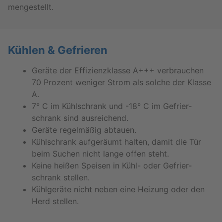
men­ge­stellt.
Küh­len & Ge­frie­ren
Ge­rä­te der Ef­fi­zi­enz­klas­se A+++ ver­brau­chen
70 Pro­zent we­ni­ger Strom als sol­che der Klas­se
A.
7° C im Kühl­schrank und -18° C im Ge­frier­
schrank sind aus­rei­chend.
Ge­rä­te re­gel­mä­ßig ab­tau­en.
Kühl­schrank auf­ge­räumt hal­ten, damit die Tür
beim Su­chen nicht lange offen steht.
Keine hei­ßen Spei­sen in Kühl- oder Ge­frier­
schrank stel­len.
Kühl­ge­rä­te nicht neben eine Hei­zung oder den
Herd stel­len.