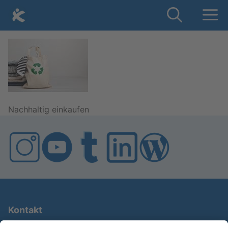
Skip
Me
to
content
Nach­hal­tig ein­kau­fen
Kontakt