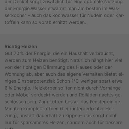
der De­ckel sorgt zu­sätz­lich für eine op­ti­ma­le Nut­zung
der En­er­gie.Was­ser er­wärmt man am bes­ten im Was­
ser­ko­cher – auch das Koch­was­ser für Nu­deln oder Kar­
tof­feln kann so vorab er­hitzt wer­den.
Rich­tig Hei­zen
Gut 70 % der En­er­gie, die ein Haus­halt ver­braucht,
wer­den zum Hei­zen be­nö­tigt. Na­tür­lich hängt hier viel
von der rich­ti­gen Däm­mung des Hau­ses oder der
Woh­nung ab, aber auch das ei­ge­ne Ver­hal­ten bie­tet ei­
ni­ges Ein­spar­po­ten­zi­al: Schon 1°C we­ni­ger spart etwa
6 % En­er­gie. Heiz­kör­per soll­ten nicht durch Vor­hän­ge
oder Möbel ver­deckt wer­den und Rol­lä­den nachts ge­
schlos­sen sein. Zum Lüf­ten bes­ser das Fens­ter ei­ni­ge
Mi­nu­ten kom­plett öff­nen (bei run­ter­ge­dreh­ter Hei­
zung), an­statt dau­er­haft zu kip­pen– das sorgt nicht
nur für spar­sa­me­res Hei­zen, son­dern auch für bes­se­re