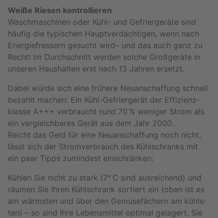
Weiße Rie­sen kon­trol­lie­ren
Wasch­ma­schi­nen oder Kühl- und Ge­frier­ge­rä­te sind
häu­fig die ty­pi­schen Haupt­ver­däch­ti­gen, wenn nach
En­er­gie­fres­sern ge­sucht wird– und das auch ganz zu
Recht! Im Durch­schnitt wer­den sol­che Groß­ge­rä­te in
un­se­ren Haus­hal­ten erst nach 13 Jah­ren er­setzt.
Dabei würde sich eine frü­he­re Neu­an­schaf­fung schnell
be­zahlt ma­chen: Ein Kühl-Ge­frier­ge­rät der Ef­fi­zi­enz­
klas­se A+++ ver­braucht rund 70 % we­ni­ger Strom als
ein ver­gleich­ba­res Gerät aus dem Jahr 2000.
Reicht das Geld für eine Neu­an­schaf­fung noch nicht,
lässt sich der Strom­ver­brauch des Kühl­schranks mit
ein paar Tipps zu­min­dest ein­schrän­ken:
Küh­len Sie nicht zu stark (7° C sind aus­rei­chend) und
räu­men Sie Ihren Kühl­schrank sor­tiert ein (oben ist es
am wärms­ten und über den Ge­mü­se­fä­chern am kühls­
ten) – so sind Ihre Le­bens­mit­tel op­ti­mal ge­la­gert, Sie