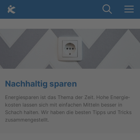
Skip
Me
to
content
Nach­hal­tig spa­ren
En­er­gie­spa­ren ist das Thema der Zeit. Hohe En­er­gie­
kos­ten las­sen sich mit ein­fa­chen Mit­teln bes­ser in
Schach hal­ten. Wir haben die bes­ten Tipps und Tricks
zu­sam­men­ge­stellt.