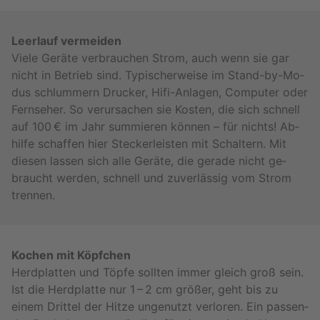
Leer­lauf ver­mei­den
Viele Ge­rä­te ver­brau­chen Strom, auch wenn sie gar
nicht in Be­trieb sind. Ty­pi­scher­wei­se im Stand-by-Mo­
dus schlum­mern Dru­cker, Hi­fi-An­la­gen, Com­pu­ter oder
Fern­se­her. So ver­ur­sa­chen sie Kos­ten, die sich schnell
auf 100 € im Jahr sum­mie­ren kön­nen – für nichts! Ab­
hil­fe schaf­fen hier Ste­cker­leis­ten mit Schal­tern. Mit
die­sen las­sen sich alle Ge­rä­te, die ge­ra­de nicht ge­
braucht wer­den, schnell und zu­ver­läs­sig vom Strom
tren­nen.
Ko­chen mit Köpf­chen
Herd­plat­ten und Töpfe soll­ten immer gleich groß sein.
Ist die Herd­plat­te nur 1 – 2 cm grö­ßer, geht bis zu
einem Drit­tel der Hitze un­ge­nutzt ver­lo­ren. Ein pas­sen­