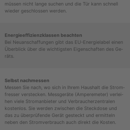
müs­sen nicht lange su­chen und die Tür kann schnell
wie­der ge­schlos­sen wer­den.
En­er­gie­ef­fi­zi­enz­klas­sen be­ach­ten
Bei Neu­an­schaf­fun­gen gibt das EU-En­er­giela­bel einen
Über­blick über die wich­tigs­ten Ei­gen­schaf­ten des Ge­
räts.
Selbst nach­mes­sen
Mes­sen Sie nach, wo sich in Ihrem Haus­halt die Strom­
fres­ser ver­ste­cken. Mess­ge­rä­te (Am­pereme­ter) ver­lei­
hen viele Strom­an­bie­ter und Ver­brau­cher­zen­tra­len
kos­ten­los. Sie wer­den zwi­schen die Steck­do­se und
das zu über­prü­fen­de Gerät ge­steckt und er­mit­teln
neben den Strom­ver­brauch auch di­rekt die Kos­ten.