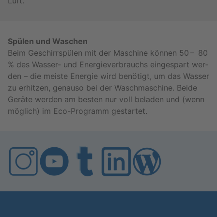
Luft.
Spü­len und Wa­schen
Beim Ge­schirr­spü­len mit der Ma­schi­ne kön­nen 50 – 80
% des Was­ser- und En­er­gie­ver­brauchs ein­ge­spart wer­
den – die meis­te En­er­gie wird be­nö­tigt, um das Was­ser
zu er­hit­zen, ge­nau­so bei der Wasch­ma­schi­ne. Beide
Ge­rä­te wer­den am bes­ten nur voll be­la­den und (wenn
mög­lich) im Eco-Pro­gramm ge­star­tet.