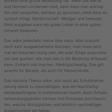
oh­ne­hin eine große Be­deu­tung hat. Wenn die Werte
und Nor­men vor­han­den sind, dann kann man an­knüp­
fen und ver­su­chen, dar­über zu spre­chen, ohne dass es
zy­nisch klingt. Kern­bot­schaft: We­ni­ger und be­wusst
Geld aus­ge­ben kann ein gutes Leben in einer guten
Um­welt be­deu­ten.
Das wäre je­den­falls meine Idee dazu. Man braucht
noch kein aus­ge­ar­bei­te­tes Kon­zept, man muss jetzt
mal ein biss­chen mutig sein, ein paar Dinge aus­pro­bie­
ren und gu­cken, wie man das in die Be­ra­tung ein­bau­en
kann. Ein­fach mal ma­chen. Nied­rig­schwel­lig. Das gilt
so­wohl für Be­ra­ter, als auch für Rat­su­chen­de.
Das nächs­te Thema wäre, sich auch als Schuld­ner­be­
ra­tung damit zu be­schäf­ti­gen, was ein Nach­hal­tig­
keits­be­auf­trag­ter in Un­ter­neh­men macht. Auch Schuld­
ner­be­ra­tungs­stel­len kön­nen ihre Pro­zes­se durch­leuch­
ten, wel­che öko­lo­gi­schen und letzt­lich nach­hal­ti­gen
Aus­wir­kun­gen sie haben.