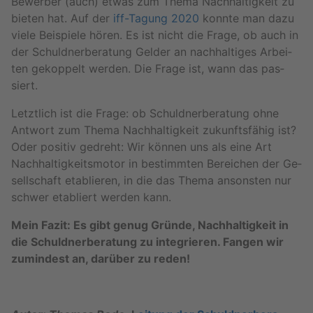
Be­wer­ber (auch) etwas zum Thema Nach­hal­tig­keit zu
bie­ten hat. Auf der
iff-Ta­gung 2020
konn­te man dazu
viele Bei­spie­le hören. Es ist nicht die Frage, ob auch in
der Schuld­ner­be­ra­tung Gel­der an nach­hal­ti­ges Ar­bei­
ten ge­kop­pelt wer­den. Die Frage ist, wann das pas­
siert.
Letzt­lich ist die Frage: ob Schuld­ner­be­ra­tung ohne
Ant­wort zum Thema Nach­hal­tig­keit zu­kunfts­fä­hig ist?
Oder po­si­tiv ge­dreht: Wir kön­nen uns als eine Art
Nach­hal­tig­keits­mo­tor in be­stimm­ten Be­rei­chen der Ge­
sell­schaft eta­blie­ren, in die das Thema an­sons­ten nur
schwer eta­bliert wer­den kann.
Mein Fazit: Es gibt genug Grün­de, Nach­hal­tig­keit in
die Schuld­ner­be­ra­tung zu in­te­grie­ren. Fan­gen wir
zu­min­dest an, dar­über zu reden!