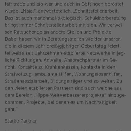
fair trade und bio war und auch in Göt­tin­gen ge­rös­tet
wurde. „Naja.“, ant­wor­te­te ich. „Schnitt­stel­len­ar­beit.
Das ist auch manch­mal öko­lo­gisch. Schuld­ner­be­ra­tung
bringt immer Schnitt­stel­len­ar­beit mit sich. Wir ver­wei­
sen Rat­su­chen­de an an­de­re Stel­len und Pro­jek­te.
Dabei haben wir in Be­ra­tungs­stel­len wie der un­se­ren,
die in die­sem Jahr drei­ßig­jäh­ri­gen Ge­burts­tag fei­ert,
teil­wei­se seit Jahr­zehn­ten eta­blier­te Netz­wer­ke in jeg­
li­che Rich­tun­gen. An­wäl­te, An­sprech­part­ner im Ge­
richt, Kon­tak­te zu Kran­ken­kas­sen, Kon­tak­te in den
Straf­voll­zug, am­bu­lan­te Hil­fen, Woh­nungs­lo­sen­hil­fen,
Stra­ßen­so­zi­al­ar­beit, Bil­dungs­trä­ger und so wei­ter. Zu
den vie­len eta­blier­ten Part­nern sind auch wel­che aus
dem Be­reich „Hippe Welt­ver­bes­se­rer­pro­jek­te“ hin­zu­ge­
kom­men. Pro­jek­te, bei denen es um Nach­hal­tig­keit
geht.“
Star­ke Part­ner