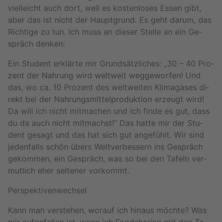
viel­leicht auch dort, weil es kos­ten­lo­ses Essen gibt,
aber das ist nicht der Haupt­grund. Es geht darum, das
Rich­ti­ge zu tun. Ich muss an die­ser Stel­le an ein Ge­
spräch den­ken:
Ein Stu­dent er­klär­te mir Grund­sätz­li­ches: „30 – 40 Pro­
zent der Nah­rung wird welt­weit weg­ge­wor­fen! Und
das, wo ca. 10 Pro­zent des welt­wei­ten Kli­ma­ga­ses di­
rekt bei der Nah­rungs­mit­tel­pro­duk­ti­on er­zeugt wird!
Da will ich nicht mit­ma­chen und ich finde es gut, dass
du da auch nicht mit­machst!“ Das hatte mir der Stu­
dent ge­sagt und das hat sich gut an­ge­fühlt. Wir sind
je­den­falls schön übers Welt­ver­bes­sern ins Ge­spräch
ge­kom­men, ein Ge­spräch, was so bei den Ta­feln ver­
mut­lich eher sel­te­ner vor­kommt.
Per­spek­ti­ven­wech­sel
Kann man ver­ste­hen, wor­auf ich hin­aus möch­te? Was