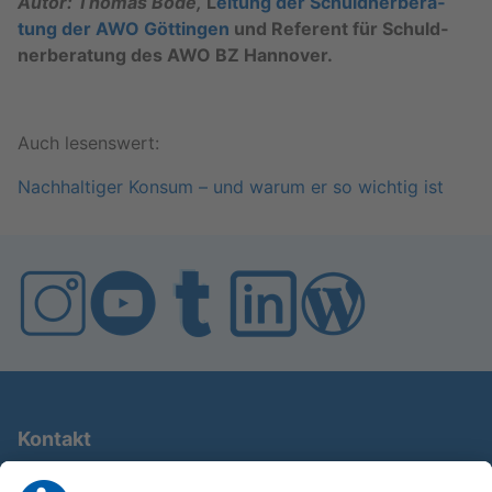
Autor: Tho­mas Bode,
L
ei­tung der Schuld­ner­be­ra­
tung der AWO Göt­tin­gen
und Re­fe­rent für Schuld­
ner­be­ra­tung des AWO BZ Han­no­ver.
Auch le­sens­wert:
Nach­hal­ti­ger Kon­sum – und warum er so wich­tig ist
Kontakt
0911 / 9234 950