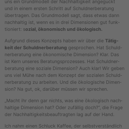
uns ein Grund­mo­dell der Nach­hal­tig­keit an­ge­guckt
und in einem ers­ten Schritt auf Schuld­ner­be­ra­tung
über­tra­gen. Das Grund­mo­dell sagt, dass etwas dann
nach­hal­tig ist, wenn es in drei Di­men­sio­nen gut funk­
tio­niert: s
ozial, öko­no­misch und öko­lo­gisch.
Auf­grund die­ses Kon­zepts haben wir über die
Tä­tig­
keit der Schuld­ner­be­ra­tung
ge­spro­chen. Hat Schuld­
ner­be­ra­tung eine öko­no­mi­sche Di­men­si­on? Klar. Das
ist Kern un­se­res Be­ra­tungs­pro­zes­ses. Hat Schuld­ner­
be­ra­tung eine so­zia­le Di­men­si­on? Auch klar! Wir geben
uns viel Mühe nach dem Kon­zept der so­zia­len Schuld­
ner­be­ra­tung zu ar­bei­ten. Und die öko­lo­gi­sche Di­men­
si­on? Na gut, ok, dar­über müs­sen wir spre­chen.
„Macht ihr denn gar nichts, was eine öko­lo­gisch nach­
hal­ti­ge Di­men­si­on hat? Oder zu­fäl­lig doch?“, die Frage
der Nach­hal­tig­keits­be­auf­trag­ten lag auf der Hand.
Ich nahm einen Schluck Kaf­fee, der selbst­ver­ständ­lich