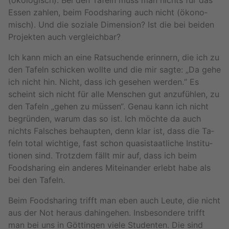
(öko­lo­gisch). Bei den Ta­feln muss man nichts für das
Essen zah­len, beim Food­sha­ring auch nicht (öko­no­
misch). Und die so­zia­le Di­men­si­on? Ist die bei bei­den
Pro­jek­ten auch ver­gleich­bar?
Ich kann mich an eine Rat­su­chen­de er­in­nern, die ich zu
den Ta­feln schi­cken woll­te und die mir sagte: „Da gehe
ich nicht hin. Nicht, dass ich ge­se­hen wer­den.“ Es
scheint sich nicht für alle Men­schen gut an­zu­füh­len, zu
den Ta­feln „gehen zu müs­sen“. Genau kann ich nicht
be­grün­den, warum das so ist. Ich möch­te da auch
nichts Fal­sches be­haup­ten, denn klar ist, dass die Ta­
feln total wich­ti­ge, fast schon qua­si­staat­li­che In­sti­tu­
tio­nen sind. Trotz­dem fällt mir auf, dass ich beim
Food­sha­ring ein an­de­res Mit­ein­an­der er­lebt habe als
bei den Ta­feln.
Beim Food­sha­ring trifft man eben auch Leute, die nicht
aus der Not her­aus da­hin­ge­hen. Ins­be­son­de­re trifft
man bei uns in Göt­tin­gen viele Stu­den­ten. Die sind