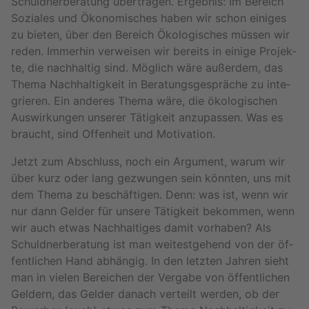
Schuld­ner­be­ra­tung über­tra­gen. Er­geb­nis: Im Be­reich
So­zia­les und Öko­no­mi­sches haben wir schon ei­ni­ges
zu bie­ten, über den Be­reich Öko­lo­gi­sches müs­sen wir
reden. Im­mer­hin ver­wei­sen wir be­reits in ei­ni­ge Pro­jek­
te, die nach­hal­tig sind. Mög­lich wäre au­ßer­dem, das
Thema Nach­hal­tig­keit in Be­ra­tungs­ge­sprä­che zu in­te­
grie­ren. Ein an­de­res Thema wäre, die öko­lo­gi­schen
Aus­wir­kun­gen un­se­rer Tä­tig­keit an­zu­pas­sen. Was es
braucht, sind Of­fen­heit und Mo­ti­va­ti­on.
Jetzt zum Ab­schluss, noch ein Ar­gu­ment, warum wir
über kurz oder lang ge­zwun­gen sein könn­ten, uns mit
dem Thema zu be­schäf­ti­gen. Denn: was ist, wenn wir
nur dann Gel­der für un­se­re Tä­tig­keit be­kom­men, wenn
wir auch etwas Nach­hal­ti­ges damit vor­ha­ben? Als
Schuld­ner­be­ra­tung ist man wei­test­ge­hend von der öf­
fent­li­chen Hand ab­hän­gig. In den letz­ten Jah­ren sieht
man in vie­len Be­rei­chen der Ver­ga­be von öf­fent­li­chen
Gel­dern, das Gel­der da­nach ver­teilt wer­den, ob der