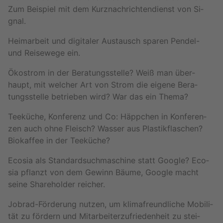
Zum Bei­spiel mit dem Kurz­nach­rich­ten­dienst von Si­
gnal.
Heim­ar­beit und di­gi­ta­ler Aus­tausch spa­ren Pen­del-
und Rei­se­we­ge ein.
Öko­strom in der Be­ra­tungs­stel­le? Weiß man über­
haupt, mit wel­cher Art von Strom die ei­ge­ne Be­ra­
tungs­stel­le be­trie­ben wird? War das ein Thema?
Tee­kü­che, Kon­fe­renz und Co: Häpp­chen in Kon­fe­ren­
zen auch ohne Fleisch? Was­ser aus Plas­tik­fla­schen?
Bio­kaf­fee in der Tee­kü­che?
Eco­sia als Stan­dard­such­ma­schi­ne statt Goog­le? Eco­
sia pflanzt von dem Ge­winn Bäume, Goog­le macht
seine Share­hol­der rei­cher.
Job­rad-För­de­rung nut­zen, um kli­ma­freund­li­che Mo­bi­li­
tät zu för­dern und Mit­ar­bei­ter­zu­frie­den­heit zu stei­