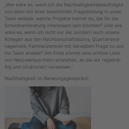
„Wie wäre es, wenn ich die Nach­hal­tig­keits­be­auf­trag­te
von eben mit einer be­stimm­ten Fra­ge­stel­lung in unser
Team ein­la­de: wel­che Pro­jek­te kennst du, die für die
Schuld­ner­be­ra­tung in­ter­es­sant sein könn­ten? Und wie
wäre es, wenn ich nicht nur sie, son­dern auch un­se­re
Kol­le­gen aus den Nach­bar­schafts­bü­ros, Quar­tiers­ma­
nage­ment, Fa­mi­li­en­zen­tren mit der­sel­ben Frage zu uns
ins Team ein­la­de? Am Ende könn­te eine schö­ne Liste
von Netz­werk­part­nern ent­ste­hen, an die wir re­gel­mä­
ßig und struk­tu­riert ver­wei­sen.“
Nach­hal­tig­keit im Be­ra­tungs­gesspräch