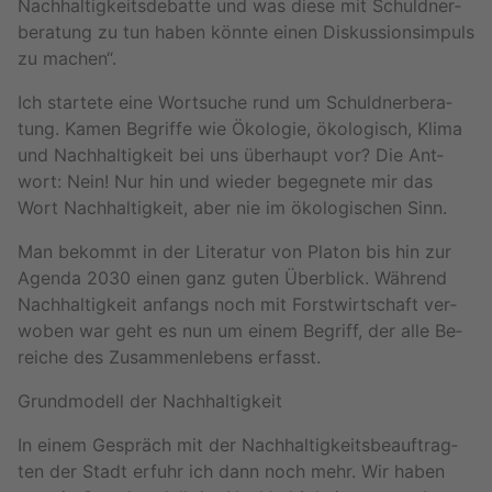
Nach­hal­tig­keits­de­bat­te und was diese mit Schuld­ner­
be­ra­tung zu tun haben könn­te einen Dis­kus­si­ons­im­puls
zu ma­chen“.
Ich star­te­te eine Wort­su­che rund um Schuld­ner­be­ra­
tung. Kamen Be­grif­fe wie Öko­lo­gie, öko­lo­gisch, Klima
und Nach­hal­tig­keit bei uns über­haupt vor? Die Ant­
wort: Nein! Nur hin und wie­der be­geg­ne­te mir das
Wort Nach­hal­tig­keit, aber nie im öko­lo­gi­schen Sinn.
Man be­kommt in der Li­te­ra­tur von Pla­ton bis hin zur
Agen­da 2030 einen ganz guten Über­blick. Wäh­rend
Nach­hal­tig­keit an­fangs noch mit Forst­wirt­schaft ver­
wo­ben war geht es nun um einem Be­griff, der alle Be­
rei­che des Zu­sam­men­le­bens er­fasst.
Grund­mo­dell der Nach­hal­tig­keit
In einem Ge­spräch mit der Nach­hal­tig­keits­be­auf­trag­
ten der Stadt er­fuhr ich dann noch mehr. Wir haben