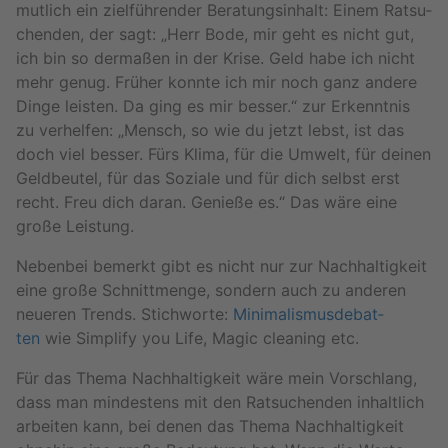
mut­lich ein ziel­füh­ren­der Be­ra­tungs­in­halt: Einem Rat­su­
chen­den, der sagt: „Herr Bode, mir geht es nicht gut,
ich bin so der­ma­ßen in der Krise. Geld habe ich nicht
mehr genug. Frü­her konn­te ich mir noch ganz an­de­re
Dinge leis­ten. Da ging es mir bes­ser.“ zur Er­kennt­nis
zu ver­hel­fen: „Mensch, so wie du jetzt lebst, ist das
doch viel bes­ser. Fürs Klima, für die Um­welt, für dei­nen
Geld­beu­tel, für das So­zia­le und für dich selbst erst
recht. Freu dich daran. Ge­nie­ße es.“ Das wäre eine
große Leis­tung.
Ne­ben­bei be­merkt gibt es nicht nur zur Nach­hal­tig­keit
eine große Schnitt­men­ge, son­dern auch zu an­de­ren
neue­ren Trends. Stich­wor­te:
Mi­ni­ma­lis­mus­de­bat­
ten
wie Sim­pli­fy you Life, Magic clea­ning etc.
Für das Thema Nach­hal­tig­keit wäre mein Vor­schlang,
dass man min­des­tens mit den Rat­su­chen­den in­halt­lich
ar­bei­ten kann, bei denen das Thema Nach­hal­tig­keit