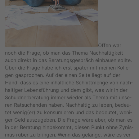
Offen war
noch die Frage, ob man das Thema Nach­hal­tig­keit
auch di­rekt in das Be­ra­tungs­ge­spräch ein­bau­en soll­te.
Über die Frage habe ich erst spä­ter mit mei­nen Kol­le­
gen ge­spro­chen. Auf der einen Seite liegt auf der
Hand, dass es eine in­halt­li­che Schnitt­men­ge von nach­
hal­ti­ger Le­bens­füh­rung und dem gibt, was wir in der
Schuld­ner­be­ra­tung immer wie­der als Thema mit un­se­
ren Rat­su­chen­den haben. Nach­hal­tig zu leben, be­deu­
tet wenig(er) zu kon­su­mie­ren und das be­deu­tet, we­ni­
ger Geld aus­zu­ge­ben. Die Frage wäre aber, ob man es
in der Be­ra­tung hin­be­kommt, die­sen Punkt ohne Zy­nis­
mus rüber zu brin­gen. Wenn das ge­län­ge, wäre es ver­