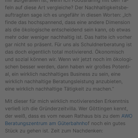
mir auf­ge­fal­len ist, wenn ich Food­sha­ring mit den Ta­
feln auf diese Art ver­glei­che? Der Nach­hal­tig­keits­be­
auf­trag­ten sage ich es un­ge­fähr in die­sen Wor­ten: „Ich
finde das hoch­span­nend, dass eine an­de­re Di­men­si­on
als die öko­lo­gi­sche ent­schei­dend sein kann, ob etwas
mehr oder we­ni­ger nach­hal­tig ist. Das hatte ich vor­her
gar nicht so prä­sent. Für uns als Schuld­ner­be­ra­tung ist
das doch ei­gent­lich total mo­ti­vie­rend. Öko­no­misch
und so­zi­al kön­nen wir. Wenn wir jetzt noch im öko­lo­gi­
schen bes­ser wer­den, dann haben wir gro­ßes Po­ten­ti­
al, ein wirk­lich nach­hal­ti­ges Busi­ness zu sein, eine
wirk­lich nach­hal­ti­ge Be­ra­tungs­leis­tung an­zu­bie­ten,
eine wirk­lich nach­hal­ti­ge Tä­tig­keit zu ma­chen.“
Mit die­ser für mich wirk­lich mo­ti­vie­ren­den Er­kennt­nis
ver­ließ ich die Grün­der­zeit­vil­la. Wer Göt­tin­gen kennt,
der weiß, dass es vom neuen Rat­haus bis zu dem
AWO
Be­ra­tungs­zen­trum am Gü­ter­bahn­ho
f noch ein gutes
Stück zu gehen ist. Zeit zum Nach­den­ken: