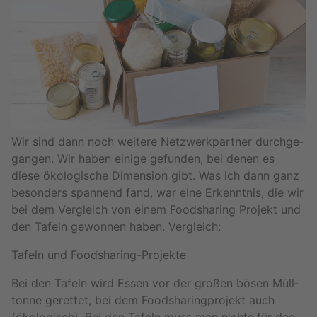
Wir sind dann noch wei­te­re Netz­werk­part­ner durch­ge­
gan­gen. Wir haben ei­ni­ge ge­fun­den, bei denen es
diese öko­lo­gi­sche Di­men­si­on gibt. Was ich dann ganz
be­son­ders span­nend fand, war eine Er­kennt­nis, die wir
bei dem Ver­gleich von einem Food­sha­ring Pro­jekt und
den Ta­feln ge­won­nen haben. Ver­gleich:
Ta­feln und Food­sha­ring-Pro­jek­te
Bei den Ta­feln wird Essen vor der gro­ßen bösen Müll­
ton­ne ge­ret­tet, bei dem Food­sha­ring­pro­jekt auch