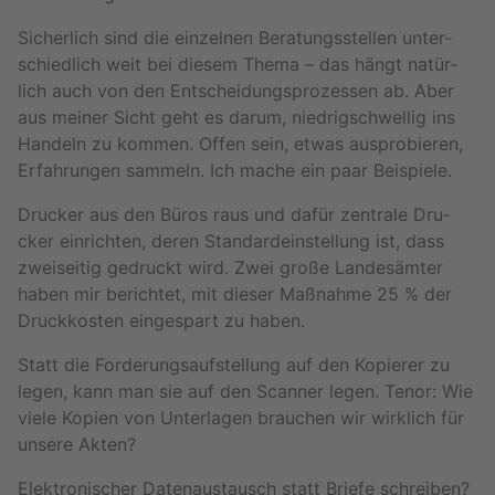
Si­cher­lich sind die ein­zel­nen Be­ra­tungs­stel­len un­ter­
schied­lich weit bei die­sem Thema – das hängt na­tür­
lich auch von den Ent­schei­dungs­pro­zes­sen ab. Aber
aus mei­ner Sicht geht es darum, nied­rig­schwel­lig ins
Han­deln zu kom­men. Offen sein, etwas aus­pro­bie­ren,
Er­fah­run­gen sam­meln. Ich mache ein paar Bei­spie­le.
Dru­cker aus den Büros raus und dafür zen­tra­le Dru­
cker ein­rich­ten, deren Stan­dard­ein­stel­lung ist, dass
zwei­sei­tig ge­druckt wird. Zwei große Lan­des­äm­ter
haben mir be­rich­tet, mit die­ser Maß­nah­me 25 % der
Druck­kos­ten ein­ge­spart zu haben.
Statt die For­de­rungs­auf­stel­lung auf den Ko­pie­rer zu
legen, kann man sie auf den Scan­ner legen. Tenor: Wie
viele Ko­pi­en von Un­ter­la­gen brau­chen wir wirk­lich für
un­se­re Akten?
Elek­tro­ni­scher Da­ten­aus­tausch statt Brie­fe schrei­ben?