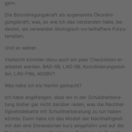
gern.
Die Bü­ror­ei­ni­gungs­kraft als so­ge­nann­te Öko­r­ei­ni­
gungs­kraft; was, so wie ich das ver­stan­den habe, be­
deu­tet, sie ver­wen­det öko­lo­gisch vor­teil­haf­te­re Put­zu­
ten­si­li­en.
Und so wei­ter.
Viel­leicht könn­ten dazu auch ein paar Check­lis­ten er­
ar­bei­tet wer­den. BAG-SB, LAG-SB, Ko­or­di­nie­rungs­stel­
len, LAG-FWs, AGSBV?
Was habe ich bis hier­hin ge­macht?
Ich habe an­ge­fan­gen, dass wir in der Schuld­ner­be­ra­
tung bis­her gar nicht dar­über reden, was die Nach­hal­
tig­keits­de­bat­te mit Schuld­ner­be­ra­tung zu tun haben
könn­te. Dann habe ich das Mo­dell der Nach­hal­tig­keit
mit den drei Di­men­sio­nen kurz ein­ge­führt und auf die