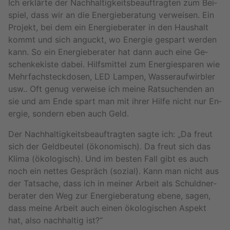
Ich er­klär­te der Nach­hal­tig­keits­be­auf­trag­ten zum Bei­
spiel, dass wir an die En­er­gie­be­ra­tung ver­wei­sen. Ein
Pro­jekt, bei dem ein En­er­gie­be­ra­ter in den Haus­halt
kommt und sich an­guckt, wo En­er­gie ge­spart wer­den
kann. So ein En­er­gie­be­ra­ter hat dann auch eine Ge­
schen­ke­kis­te dabei. Hilfs­mit­tel zum En­er­gie­spa­ren wie
Mehr­fach­steck­do­sen, LED Lam­pen, Was­ser­auf­wirb­ler
usw.. Oft genug ver­wei­se ich meine Rat­su­chen­den an
sie und am Ende spart man mit ihrer Hilfe nicht nur En­
er­gie, son­dern eben auch Geld.
Der Nach­hal­tig­keits­be­auf­trag­ten sagte ich: „Da freut
sich der Geld­beu­tel (öko­no­misch). Da freut sich das
Klima (öko­lo­gisch). Und im bes­ten Fall gibt es auch
noch ein net­tes Ge­spräch (so­zi­al). Kann man nicht aus
der Tat­sa­che, dass ich in mei­ner Ar­beit als Schuld­ner­
be­ra­ter den Weg zur En­er­gie­be­ra­tung ebene, sagen,
dass meine Ar­beit auch einen öko­lo­gi­schen As­pekt
hat, also nach­hal­tig ist?“