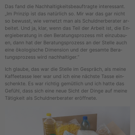
Das fand die Nach­hal­tig­keits­be­auf­trag­te in­ter­es­sant.
„Im Prin­zip ist das na­tür­lich so. Mir war das gar nicht
so be­wusst, wie ver­netzt man als Schuld­ner­be­ra­ter ar­
bei­tet. Und ja, klar, wenn das Teil der Ar­beit ist, die En­
er­gie­be­ra­tung in den Be­ra­tungs­pro­zess mit ein­zu­bau­
en, dann hat der Be­ra­tungs­pro­zess an der Stel­le auch
eine öko­lo­gi­sche Di­men­si­on und der ge­sam­te Be­ra­
tungs­pro­zess wird nach­hal­ti­ger.“
Ich glau­be, das war die Stel­le im Ge­spräch, als meine
Kaf­fee­tas­se leer war und ich eine nächs­te Tasse ein­
schenk­te. Es war rich­tig ge­müt­lich und ich hatte das
Ge­fühl, dass sich eine neue Sicht der Dinge auf meine
Tä­tig­keit als Schuld­ner­be­ra­ter er­öff­ne­te.