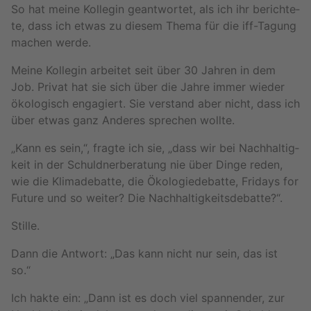
So hat meine Kol­le­gin ge­ant­wor­tet, als ich ihr be­rich­te­
te, dass ich etwas zu die­sem Thema für die iff-Ta­gung
ma­chen werde.
Meine Kol­le­gin ar­bei­tet seit über 30 Jah­ren in dem
Job. Pri­vat hat sie sich über die Jahre immer wie­der
öko­lo­gisch en­ga­giert. Sie ver­stand aber nicht, dass ich
über etwas ganz An­de­res spre­chen woll­te.
„Kann es sein,“, frag­te ich sie, „dass wir bei Nach­hal­tig­
keit in der Schuld­ner­be­ra­tung nie über Dinge reden,
wie die Kli­ma­de­bat­te, die Öko­lo­gie­de­bat­te, Fri­days for
Fu­ture und so wei­ter? Die Nach­hal­tig­keits­de­bat­te?“.
Stil­le.
Dann die Ant­wort: „Das kann nicht nur sein, das ist
so.“
Ich hakte ein: „Dann ist es doch viel span­nen­der, zur