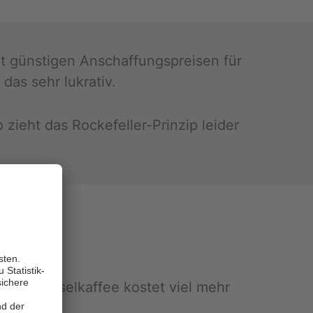
it güns­ti­gen An­schaf­fungs­prei­sen für
das sehr lu­kra­tiv.
ieht das Ro­cke­fel­ler-Prin­zip lei­der
 Kilo Kap­sel­kaf­fee kos­tet viel mehr