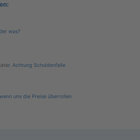
ren:
der was?
late
r. Ach­tung Schul­den­fal­le
 wenn uns die Prei­se über­rol­len