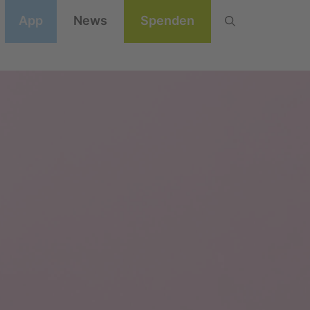
App
News
Spenden