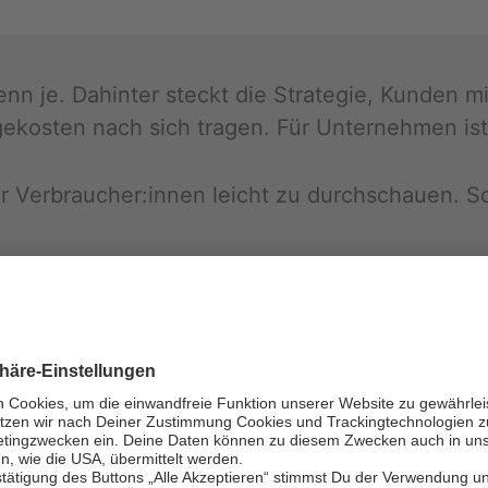
r denn je. Da­hin­ter steckt die Stra­te­gie, Kun­den m
e­kos­ten nach sich tra­gen. Für Un­ter­neh­men ist 
ür Ver­brau­cher:innen leicht zu durch­schau­en. So z
s­ten­teu­fel im De­tail steckt, ist lang:
r fol­gen teure Ra­sier­klin­gen
eis­güns­tig, Kaf­fee-Kap­seln aber teuer – denn ein