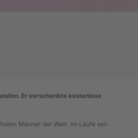
un­den. Er ver­schenk­te kos­ten­lo­se
ichs­ten Män­ner der Welt. Im Laufe sei­