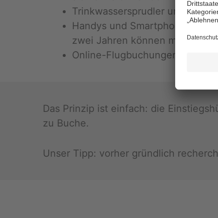
Trink­was­ser­sprud­ler und Co2-K
Han­dys und Smart­pho­nes wer­den 
zwei Jah­ren kön­nen mäch­tig z
On­line-Flug­bu­chun­gen gibt es
Das Prin­zip ist ein­fach: die Ein­stiegs
zu Buche.
Unser Tipp: vor­her gründ­lich re­cher­c