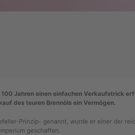
r 100 Jah­ren einen ein­fa­chen Ver­kauf­strick er­f
kauf des teu­ren Brenn­öls ein Ver­mö­gen.
e­fel­ler-Prin­zip- ge­nannt, wurde er einer der re
im­pe­ri­um ge­schaf­fen.