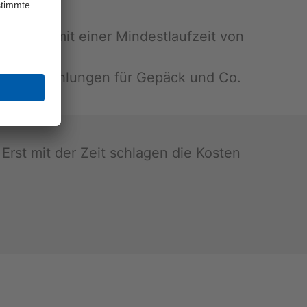
r­trä­ge mit einer Min­dest­lauf­zeit von
e Nach­zah­lun­gen für Ge­päck und Co.
. Erst mit der Zeit schla­gen die Kos­ten