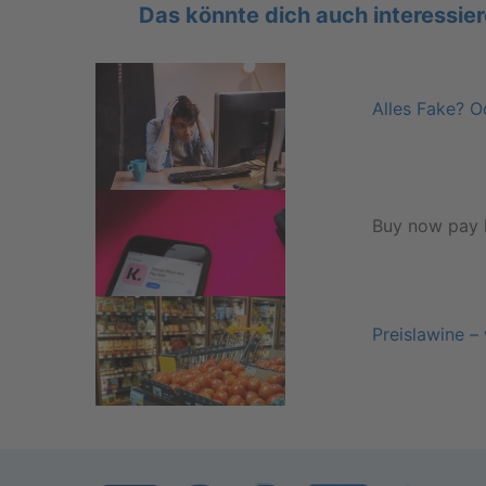
Das könn­te dich auch in­ter­es­sie­
Alles Fake? O
Buy now pay 
Preisla­wi­ne –