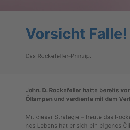
Vor­sicht Falle!
Das Ro­cke­fel­ler-Prin­zip.
John. D. Ro­cke­fel­ler hatte be­reits vo
Öl­lam­pen und ver­dien­te mit dem Ver­
Mit die­ser Stra­te­gie – heute das Ro­ck
nes Le­bens hat er sich ein ei­ge­nes Öl­