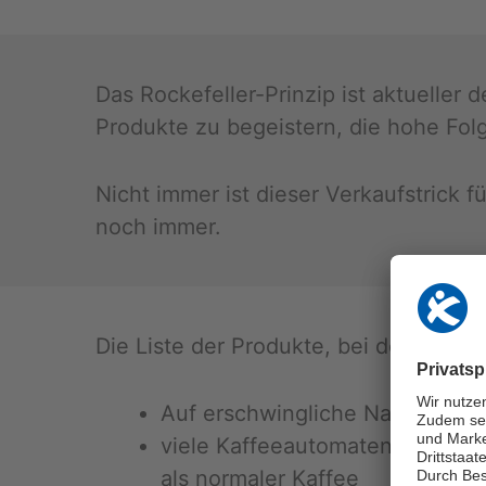
Das Ro­cke­fel­ler-Prin­zip ist ak­tu­el­le
Pro­duk­te zu be­geis­tern, die hohe Fol­g
Nicht immer ist die­ser Ver­kauf­strick f
noch immer.
Die Liste der Pro­duk­te, bei denen der Ko
Auf er­schwing­li­che Nass­ra­sie­re
viele Kaf­fee­au­to­ma­ten sind pr
als nor­ma­ler Kaf­fee