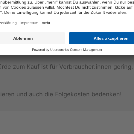
ar­tu­schen
häu­fig zum Null­ta­rif an­ge­bo­ten, aber Han­dy­ve
u Buche schla­gen
 zum Schnäpp­chen­preis, aber dafür win­ken teur
­hür­de zum Kauf ist für Ver­brau­cher:innen ge­ring
hie­ren und auch die Fol­ge­kos­ten be­den­ken!