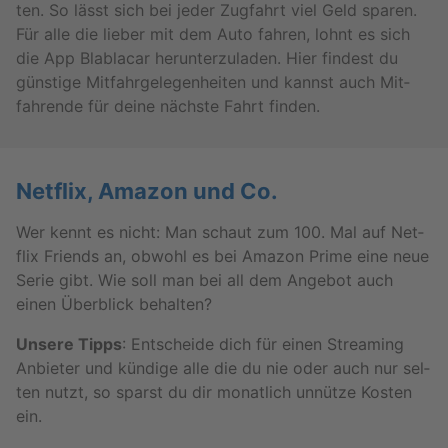
ten. So lässt sich bei jeder Zug­fahrt viel Geld spa­ren.
Für alle die lie­ber mit dem Auto fah­ren, lohnt es sich
die App Bla­bla­car her­un­ter­zu­la­den. Hier fin­dest du
güns­ti­ge Mit­fahr­ge­le­gen­hei­ten und kannst auch Mit­
fah­ren­de für deine nächs­te Fahrt fin­den.
Net­flix, Ama­zon und Co.
Wer kennt es nicht: Man schaut zum 100. Mal auf Net­
flix Fri­ends an, ob­wohl es bei Ama­zon Prime eine neue
Serie gibt. Wie soll man bei all dem An­ge­bot auch
einen Über­blick be­hal­ten?
Un­se­re Tipps
: Ent­schei­de dich für einen Strea­m­ing
An­bie­ter und kün­di­ge alle die du nie oder auch nur sel­
ten nutzt, so sparst du dir mo­nat­lich un­nüt­ze Kos­ten
ein.