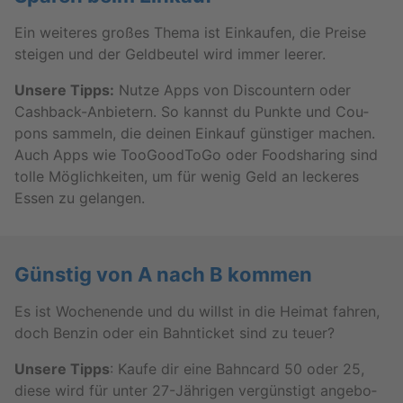
Ein wei­te­res gro­ßes Thema ist Ein­kau­fen, die Prei­se
stei­gen und der Geld­beu­tel wird immer lee­rer.
Un­se­re Tipps:
Nutze Apps von Dis­coun­tern oder
Cash­back-An­bie­tern. So kannst du Punk­te und Cou­
pons sam­meln, die dei­nen Ein­kauf güns­ti­ger ma­chen.
Auch Apps wie Too­Good­ToGo oder Food­sha­ring sind
tolle Mög­lich­kei­ten, um für wenig Geld an le­cke­res
Essen zu ge­lan­gen.
Güns­tig von A nach B kom­men
Es ist Wo­chen­en­de und du willst in die Hei­mat fah­ren,
doch Ben­zin oder ein Bahn­ti­cket sind zu teuer?
Un­se­re Tipps
: Kaufe dir eine Bahn­card 50 oder 25,
diese wird für unter 27-Jäh­ri­gen ver­güns­tigt an­ge­bo­