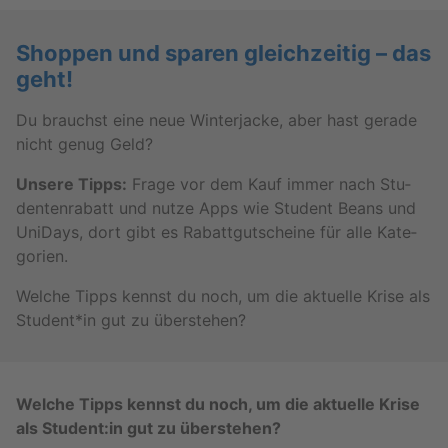
Shop­pen und spa­ren gleich­zei­tig – das
geht!
Du brauchst eine neue Win­ter­ja­cke, aber hast ge­ra­de
nicht genug Geld?
Un­se­re Tipps:
Frage vor dem Kauf immer nach Stu­
den­ten­ra­batt und nutze Apps wie Stu­dent Beans und
Uni­Days, dort gibt es Ra­batt­gut­schei­ne für alle Ka­te­
go­ri­en.
Wel­che Tipps kennst du noch, um die ak­tu­el­le Krise als
Stu­dent*in gut zu über­ste­hen?
Wel­che Tipps kennst du noch, um die ak­tu­el­le Krise
als Stu­dent:in gut zu über­ste­hen?