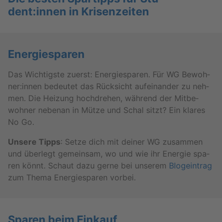
dent:innen in Kri­sen­zei­ten
En­er­gie­spa­ren
Das Wich­tigs­te zu­erst: En­er­gie­spa­ren. Für WG Be­woh­
ner:innen be­deu­tet das Rück­sicht auf­ein­an­der zu neh­
men. Die Hei­zung hoch­dre­hen, wäh­rend der Mit­be­
woh­ner ne­ben­an in Mütze und Schal sitzt? Ein kla­res
No Go.
Un­se­re Tipps
: Setze dich mit dei­ner WG zu­sam­men
und über­legt ge­mein­sam, wo und wie ihr En­er­gie spa­
ren könnt. Schaut dazu gerne bei un­se­rem
Blog­ein­trag
zum Thema En­er­gie­spa­ren vor­bei.
Spa­ren beim Ein­kauf