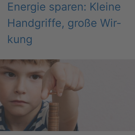
En­er­gie spa­ren: Klei­ne
Hand­grif­fe, große Wir­
kung