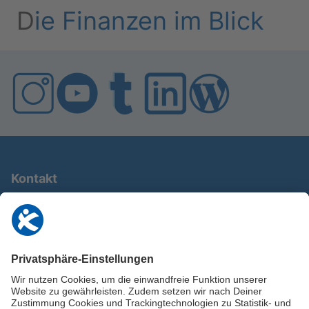
D
ie Fi­nan­zen im Blick
Kontakt
0911 / 9234 950
info@deutschland-im-plus.de
Datenschutz
Impressum