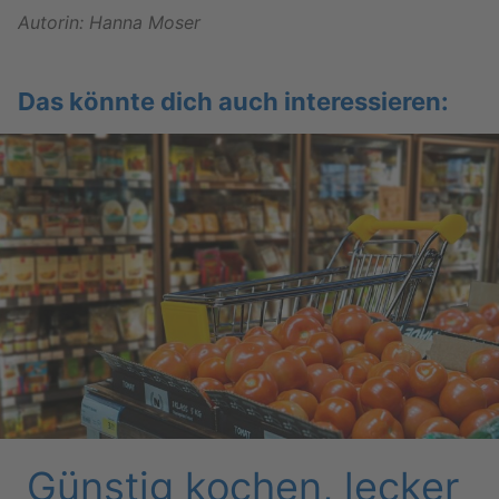
Au­to­rin: Hanna Moser
Das könn­te dich auch in­ter­es­sie­ren:
Güns­tig ko­chen, le­cker