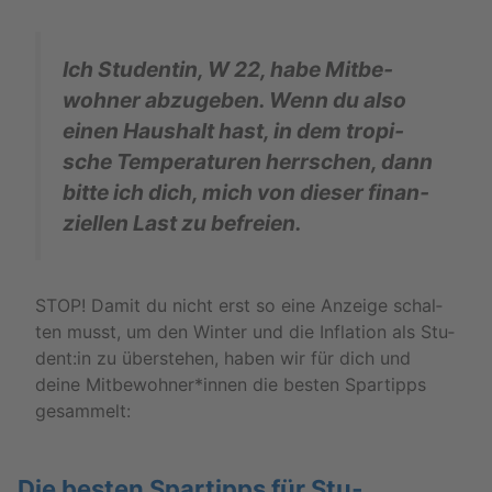
Ich Stu­den­tin, W 22, habe Mit­be­
woh­ner ab­zu­ge­ben. Wenn du also
einen Haus­halt hast, in dem tro­pi­
sche Tem­pe­ra­tu­ren herr­schen, dann
bitte ich dich, mich von die­ser fi­nan­
zi­el­len Last zu be­frei­en.
STOP! Damit du nicht erst so eine An­zei­ge schal­
ten musst, um den Win­ter und die In­fla­ti­on als Stu­
dent:in zu über­ste­hen, haben wir für dich und
deine Mit­be­woh­ner*innen die bes­ten Spar­tipps
ge­sam­melt:
Die bes­ten Spar­tipps für Stu­