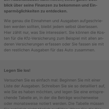
blick über seine Fi­nan­zen zu be­kom­men und Ein­
spar­mög­lich­kei­ten zu ent­de­cken.
Wie genau die Ein­nah­men und Aus­ga­ben auf­ge­schrie­
ben wer­den soll­ten, bleibt jedem selbst über­las­sen.
Hier zählt nur, was Sie in­ter­es­siert. Sie kön­nen die Kos­
ten für die Kfz-Ver­si­che­rung zum Bei­spiel mit allen an­
de­ren Ver­si­che­run­gen er­fas­sen oder Sie fas­sen sie mit
den rest­li­chen Aus­ga­ben für das Auto zu­sam­men.
Legen Sie los!
Ver­su­chen Sie es ein­fach mal: Be­gin­nen Sie mit einer
Liste der Aus­ga­ben. Schrei­ben Sie sie so de­tail­liert auf,
wie Sie es haben möch­ten, und legen Sie eine ent­spre­
chen­de Ta­bel­le an, in der die Be­trä­ge wo­chen­wei­se
oder mo­nats­wei­se no­tiert wer­den. Die Ta­bel­le müs­sen