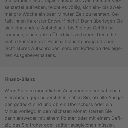
Sie na­tür­lich nicht täg­lich aus­fül­len. Wenn Sie die Kas­
sen­zet­tel auf­he­ben, reicht es völ­lig, sich ein- bis zwei­
mal pro Woche ein paar Mi­nu­ten Zeit zu neh­men. Ge­
fällt Ihnen Ihr ers­ter Ent­wurf nicht? Dann über­le­gen Sie
sich eine an­de­re Auf­stel­lung, bis Sie das Ge­fühl be­
kom­men, einen guten Über­blick zu haben. Denn die
wahre Funk­ti­on der Haus­halts­buch­füh­rung ist eben
nicht stu­res Auf­schrei­ben, son­dern Re­fle­xi­on des ei­ge­
nen Aus­ga­be­ver­hal­tens.
Fi­nanz-Bi­lanz
Wenn Sie den mo­nat­li­chen Aus­ga­ben die mo­nat­li­chen
Ein­nah­men ge­gen­über­stel­len, sehen Sie, ob alle Aus­ga­
ben ge­deckt sind und ob ein Über­schuss oder ein
Minus vor­liegt. In den nächs­ten Monat star­ten Sie
dann ent­we­der mit einem Pols­ter oder mit einem De­fi­
zit, das Sie frü­her oder spä­ter aus­glei­chen müs­sen.