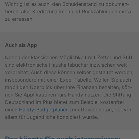
Wich­tig ist es auch, den Schul­den­stand zu do­ku­men­
tie­ren, also Kre­dit­zu­nah­men und Rück­zah­lun­gen extra
zu er­fas­sen.
Auch als App
Neben der klas­si­schen Mög­lich­keit mit Zet­tel und Stift
sind elek­tro­ni­sche Haus­halts­bü­cher in­zwi­schen weit
ver­brei­tet. Auch diese kön­nen sel­ber ge­stal­tet wer­den,
ins­be­son­de­re mit einer Ex­cel-Ta­bel­le. Wol­len Sie auch
mobil den Über­blick über Ihre Fi­nan­zen be­hal­ten, kön­
nen Sie Ap­pli­ka­tio­nen fürs Handy nut­zen. Die Stif­tung
Deutsch­land im Plus bie­tet zum Bei­spiel kos­ten­frei
einen
Han­dy-Bud­get­pla­ner
zum Down­load an, der vor
allem für Ju­gend­li­che kon­zi­piert wurde.