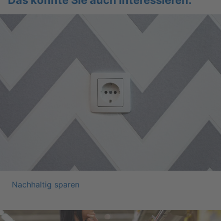
Das könn­te Sie auch in­ter­es­sie­ren:
Nach­hal­tig spa­ren