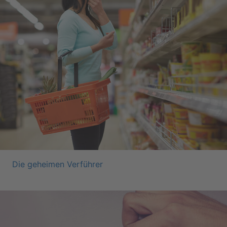
Die ge­hei­men Ver­füh­rer