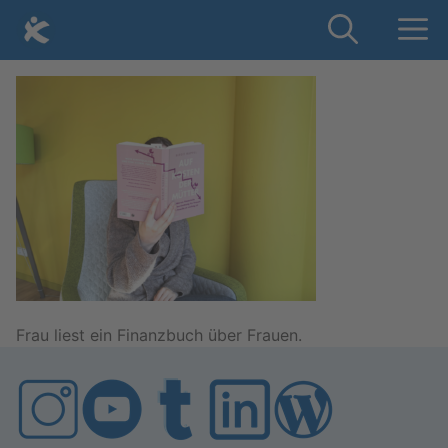
Skip
Me
to
content
Frau liest ein Fi­nanz­buch über Frau­en.