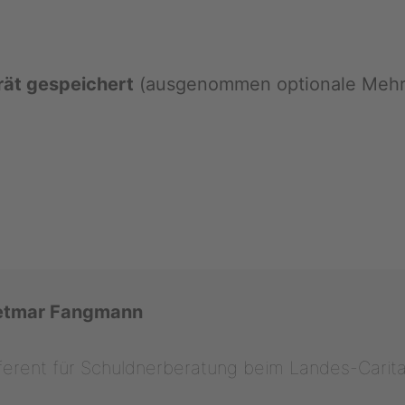
ät ge­spei­chert
(aus­ge­nom­men op­tio­na­le Mehr­k
et­mar Fang­mann
fe­rent für Schuld­ner­be­ra­tung beim Lan­des-Ca­ri­t