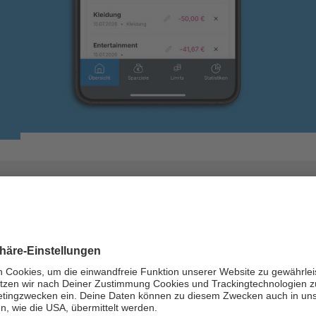
n­zen neu ge­dacht – mehr K
e
n im Griff“ sind im lau­fen­den Jahr drei Up­dates
n­se­rer Nut­zer:innen aus­zu­rich­ten. Das erste Up