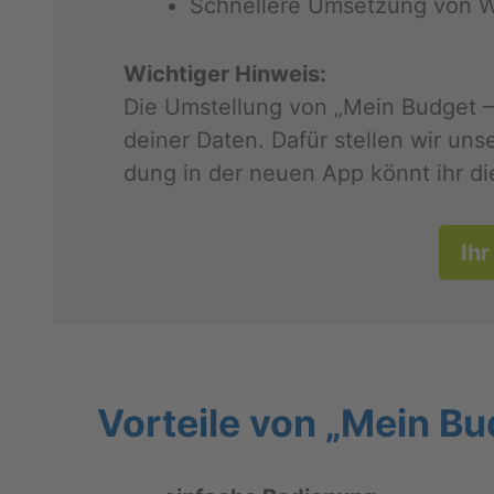
Schnel­le­re Um­set­zung von W
Wich­ti­ger Hin­weis:
Die Um­stel­lung von „Mein Bud­get – A
dei­ner Daten. Dafür stel­len wir un­s
dung in der neuen App könnt ihr die D
Ihr
Vor­tei­le von „Mein Bu