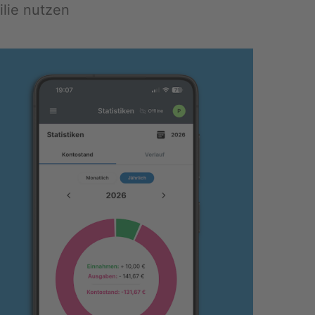
­lie nut­zen