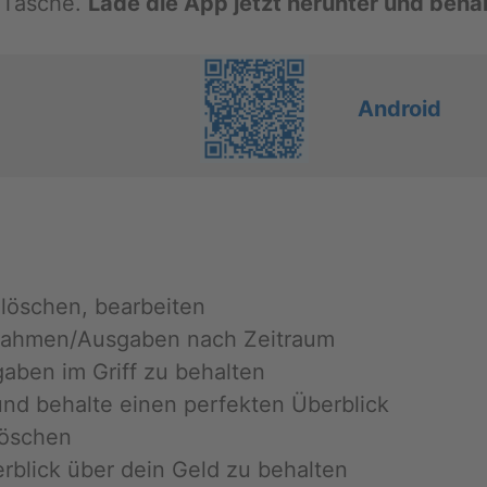
r Ta­sche.
Lade die App jetzt her­un­ter und be­hal
An­dro­id
lö­schen, be­ar­bei­ten
­nah­men/Aus­ga­ben nach Zeit­raum
a­ben im Griff zu be­hal­ten
 und be­hal­te einen per­fek­ten Über­blick
 lö­schen
ber­blick über dein Geld zu be­hal­ten