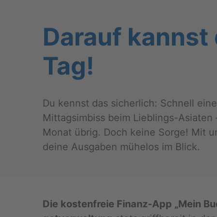
Dar­auf kannst 
Tag!
Du kennst das si­cher­lich: Schnell ei
Mit­tags­im­biss beim Lieb­lings-Asia­te
Monat übrig. Doch keine Sorge! Mit un­s
deine Aus­ga­ben mü­he­los im Blick.
Die kos­ten­freie Fi­nanz-App „Mein Bu