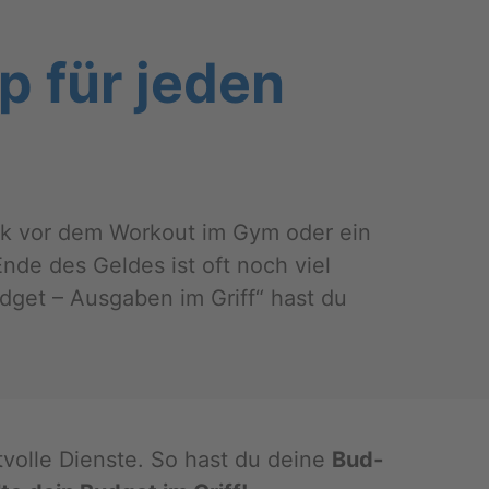
p für jeden
rink vor dem Work­out im Gym oder ein
 Ende des Gel­des ist oft noch viel
d­get – Aus­ga­ben im Griff“ hast du
ert­vol­le Diens­te. So hast du deine
Bud­