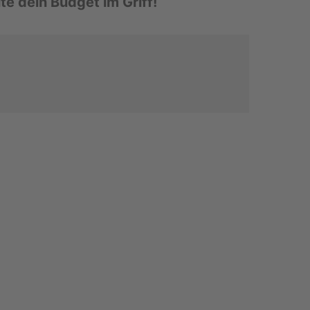
­te dein Bud­get im Griff!