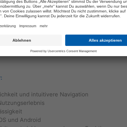
am De­sign sowie die Um­stel­lung auf die mo­der­ne
le­xi­ble­re und zu­kunfts­ori­en­tier­te Wei­ter­ent­w
nd Dark-Mo­de
nd Eng­lisch)
:
h­keit und in­tui­ti­ve­re Na­vi­ga­ti­on
Nut­zungs­er­leb­nis
äs­sig­keit
 iOS und An­dro­id