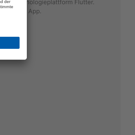
 Tech­no­lo­gie­platt­form Flut­ter.
ick­lung der App.