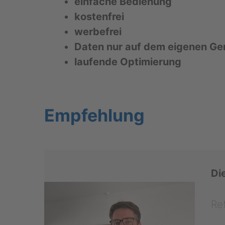
ein­fa­che Be­die­nung
kos­ten­frei
wer­be­frei
Daten nur auf dem ei­ge­nen Ger
lau­fen­de Op­ti­mie­rung
Emp­feh­lung
Di
Re­