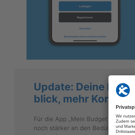
Up­date: Deine Fi­na
blick, mehr Kon­trol­l
Für die App „Mein Bud­get – Aus­ga­be
noch stär­ker an den Be­dürf­nis­sen u