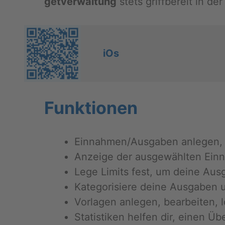
get­ver­wal­tung
stets griff­be­reit in de
iOs
Funk­tio­nen
Ein­nah­men/Aus­ga­ben an­le­gen, 
An­zei­ge der aus­ge­wähl­ten Ein
Lege Li­mits fest, um deine Aus­g
Ka­te­go­ri­sie­re deine Aus­ga­ben
Vor­la­gen an­le­gen, be­ar­bei­ten,
Sta­tis­ti­ken hel­fen dir, einen Ü