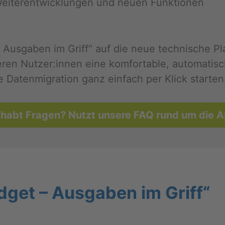
ei­ter­ent­wick­lun­gen und neuen Funk­tio­nen
us­ga­ben im Griff“ auf die neue tech­ni­sche Platt­
e­ren Nut­zer:innen eine kom­for­ta­ble, au­to­ma­ti
a­ten­mi­gra­ti­on ganz ein­fach per Klick star­ten
 habt Fra­gen? Nutzt un­se­re FAQ rund um die 
d­get – Aus­ga­ben im Griff“