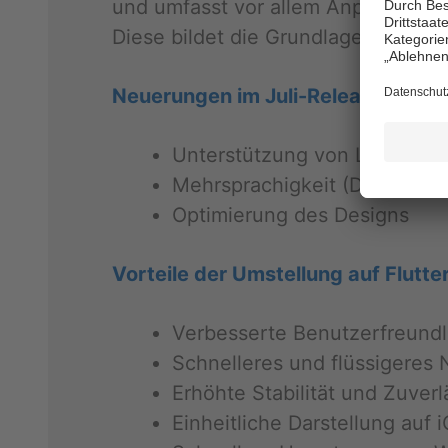
und um­fasst vor allem An­pas­sun­gen 
Diese bil­det die Grund­la­ge für eine f
Neue­run­gen im Ju­li-Re­lease:
Un­ter­stüt­zung von Light- u
Mehr­spra­chig­keit (Deutsch u
Op­ti­mie­rung des De­signs
Vor­tei­le der Um­stel­lung auf Flut­ter
Ver­bes­ser­te Be­nut­zer­freund­lic
Schnel­le­res und flüs­si­ge­res 
Er­höh­te Sta­bi­li­tät und Zu­ver­l
Ein­heit­li­che Dar­stel­lung auf