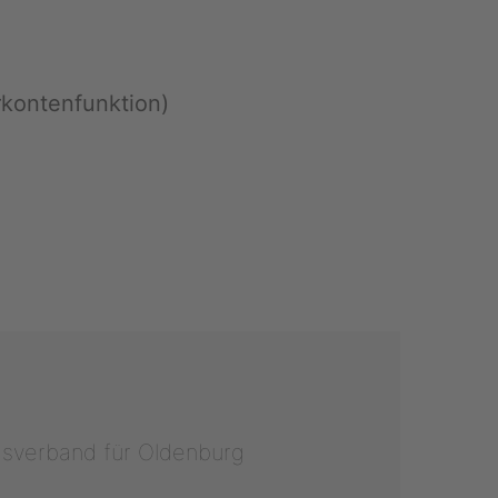
on­ten­funk­ti­on)
as­ver­band für Ol­den­burg