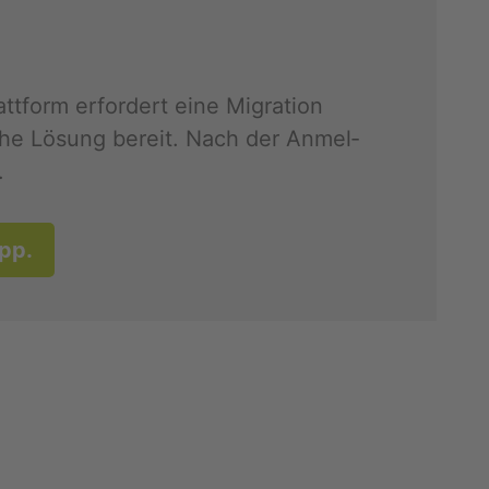
form er­for­dert eine Mi­gra­ti­on
­sche Lö­sung be­reit. Nach der An­mel­
.
App.