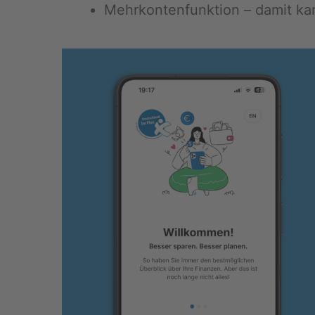
Mehr­kon­ten­funk­ti­on – damit k