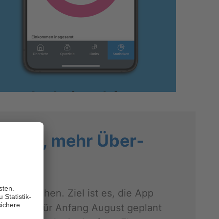
om­fort, mehr Über­
 vor­ge­se­hen. Ziel ist es, die App
­date ist für An­fang Au­gust ge­plant