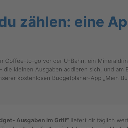
du zäh­len: eine Ap
nen Cof­fee-to-go vor der U-Bahn, ein Mi­ne­rald­
n – die klei­nen Aus­ga­ben ad­die­ren sich, und am
e­rer kos­ten­lo­sen Bud­get­pla­ner-App „Mein Bu
d­get- Aus­ga­ben im Griff“
lie­fert dir täg­lich w