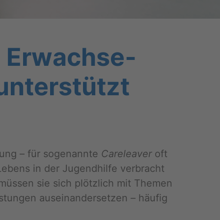
s Er­wach­se­
un­ter­stützt
rung – für so­ge­nann­te
Ca­re­leaver
oft
e­bens in der Ju­gend­hil­fe ver­bracht
 müs­sen sie sich plötz­lich mit The­men
s­tun­gen aus­ein­an­der­set­zen – häu­fig