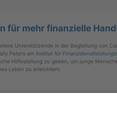
en für mehr fi­nan­zi­el­le Hand
i­te­re Un­ter­stüt­zen­de in der Be­glei­tung von C
ally Pe­ters am
I
nsti­tut für Fi­nanz­dienst­leis­tun­ge
ti­sche Hil­fe­stel­lung zu geben, um junge Men­schen
ches Leben zu er­leich­tern.