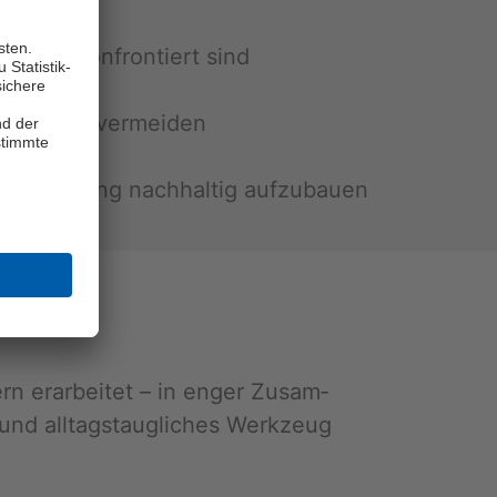
­leaver kon­fron­tiert sind
uf­stel­len
h­zei­tig zu ver­mei­den
er­stüt­zung nach­hal­tig auf­zu­bau­en
rn er­ar­bei­tet – in enger Zu­sam­
und all­tags­taug­li­ches Werk­zeug