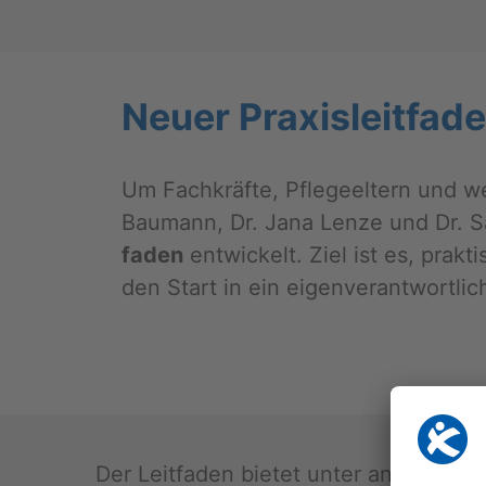
Neuer Pra­xis­leit­fa­d
Um Fach­kräf­te, Pfle­ge­el­tern und we
Bau­mann, Dr. Jana Lenze und Dr. S
fa­den
ent­wi­ckelt. Ziel ist es, prak­
den Start in ein ei­gen­ver­ant­wort­li­
Der Leit­fa­den bie­tet unter an­de­rem: