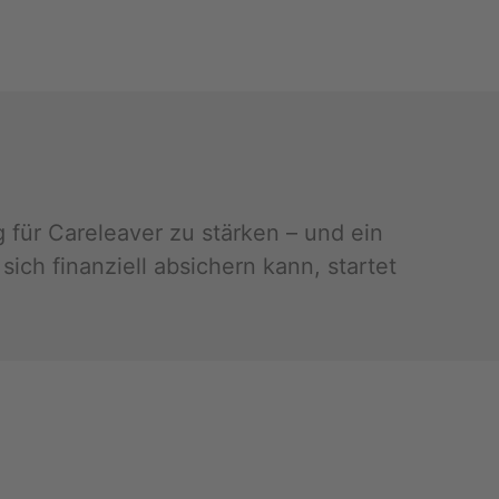
ung für Ca­re­leaver zu stär­ken – und ein
 fi­nan­zi­ell ab­si­chern kann, star­tet