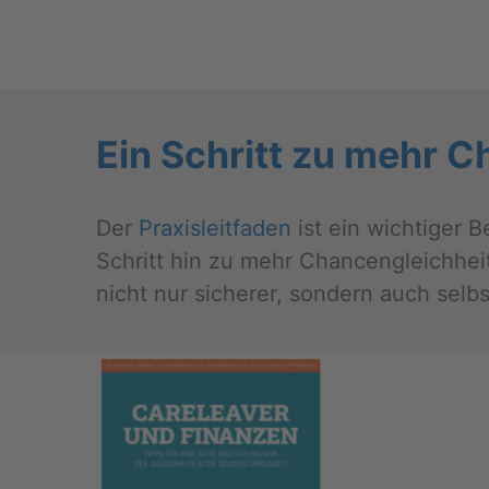
Ein Schritt zu mehr Ch
Der
Pra­xis­leit­fa­den
ist ein wich­ti­ger B
Schritt hin zu mehr Chan­cen­gleich­heit
nicht nur si­che­rer, son­dern auch selbst