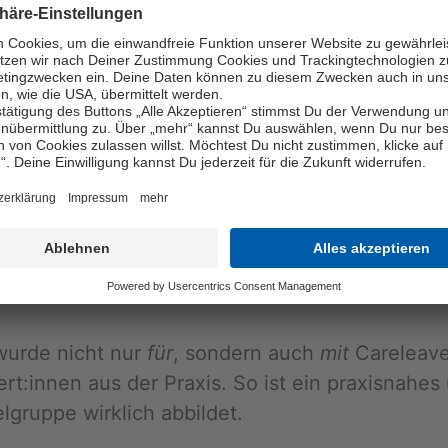
­nan­zi­el­le Her­aus­for­de­run­gen
, mit denen Ca­re
­gen
, Über­gangs­re­ge­lun­gen und re­le­van­ten An­la
chuld­ner­be­ra­tung
, um fi­nan­zi­el­le Pro­ble­me frü
r­halt, Haf­tung, Schul­den und Ver­trä­gen
stal­tung in der Be­ra­tung
, um Ver­trau­en und Un­t
f­fe­nen ent­wi­ckelt
n wurde nicht nur
für
, son­dern auch
mit
Ca­re­leave
rt:innen aus der Pra­xis. So ist ein pra­xis­na­hes 
­grup­pe wirk­lich ab­bil­det.