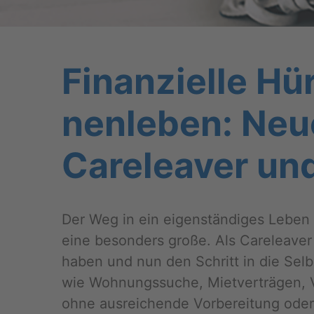
Fi­nan­zi­el­le 
nen­le­ben: Neuer
Ca­re­leaver und
Der Weg in ein ei­gen­stän­di­ges Leben 
eine be­son­ders große. Als Ca­re­leaver 
haben und nun den Schritt in die Selbst­
wie Woh­nungs­su­che, Miet­ver­trä­gen, Ver
ohne aus­rei­chen­de Vor­be­rei­tung oder