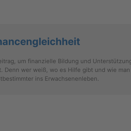
an­cen­gleich­heit
ei­trag, um fi­nan­zi­el­le Bil­dung und Un­ter­stüt­z
. Denn wer weiß, wo es Hilfe gibt und wie man sich
­be­stimm­ter ins Er­wach­se­nen­le­ben.