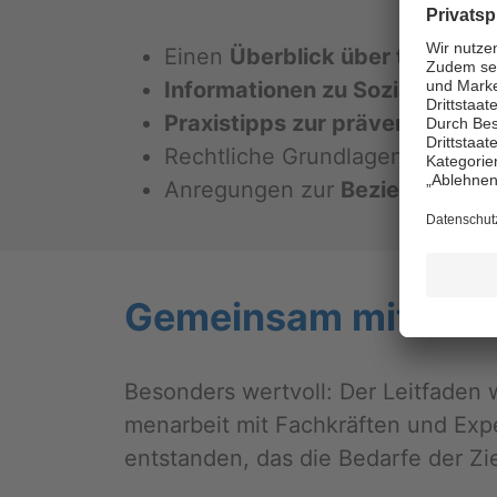
Einen
Über­blick über ty­pi­sche fi
In­for­ma­tio­nen zu So­zi­al­leis­tun
Pra­xis­tipps zur prä­ven­ti­ven S
Recht­li­che Grund­la­gen zu
Un­te
An­re­gun­gen zur
Be­zie­hungs­ge­
Ge­mein­sam mit Be­tro
Be­son­ders wert­voll: Der Leit­fa­de
men­ar­beit mit Fach­kräf­ten und Ex­pe
ent­stan­den, das die Be­dar­fe der Ziel