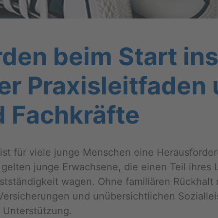
Hür­den beim Start in
 Pra­xis­leit­fa­den 
 Fach­kräf­te
ist für viele junge Men­schen eine Her­aus­for­de­
gel­ten junge Er­wach­se­ne, die einen Teil ihres L
stän­dig­keit wagen. Ohne fa­mi­liä­ren Rück­halt
­si­che­run­gen und un­über­sicht­li­chen So­zi­al­lei
 Un­ter­stüt­zung.