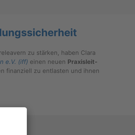
­lungs­si­cher­heit
a­re­leavern zu stär­ken, haben Clara
n e.V. (iff)
einen neuen
Pra­xis­leit­
 fi­nan­zi­ell zu ent­las­ten und ihnen