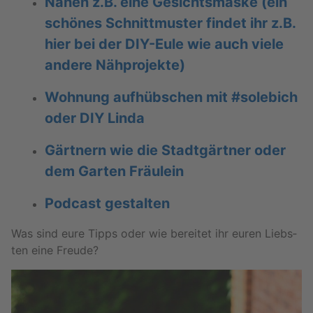
Nähen z.B. eine Ge­sichts­mas­ke (ein
schö­nes Schnitt­mus­ter fin­det ihr z.B.
hier bei der
DIY-Eu­le
wie auch viele
an­de­re Näh­pro­jek­te)
Woh­nung auf­hüb­schen mit
#so­le­bich
oder
DIY Linda
Gärt­nern wie die
Stadt­gärt­ner
oder
dem
Gar­ten Fräu­lein
Pod­cast ge­stal­ten
Was sind eure Tipps oder wie be­rei­tet ihr euren Liebs­
ten eine Freu­de?