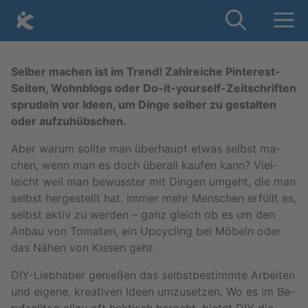
Skip
Me
to
content
Sel­ber ma­chen ist im Trend! Zahl­rei­che Pin­te­rest-
Sei­ten, Wohn­blogs oder Do-
it-yours­elf-Zeit­schrif­ten
spru­deln vor Ideen, um Dinge sel­ber zu ge­stal­ten
oder auf­zu­hüb­schen.
Aber warum soll­te man über­haupt etwas selbst ma­
chen, wenn man es doch über­all kau­fen kann? Viel­
leicht weil man be­wuss­ter mit Din­gen um­geht, die man
selbst her­ge­stellt hat. Immer mehr Men­schen er­füllt es,
selbst aktiv zu wer­den – ganz gleich ob es um den
Anbau von To­ma­ten, ein Up­cy­cling bei Mö­beln oder
das Nähen von Kis­sen geht.
DIY-Lieb­ha­ber ge­nie­ßen das selbst­be­stimm­te Ar­bei­ten
und ei­ge­ne, krea­ti­ven Ideen um­zu­set­zen. Wo es im Be­