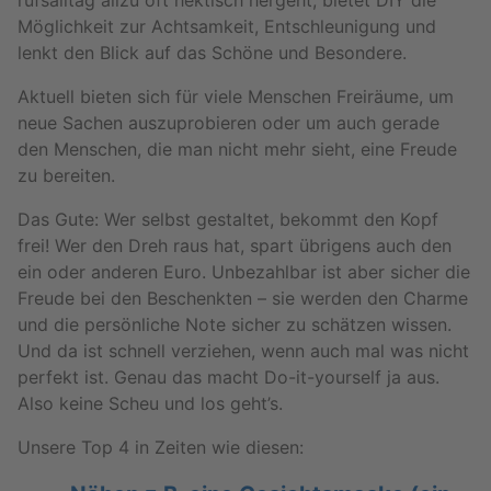
rufs­all­tag allzu oft hek­tisch her­geht, bie­tet DIY die
Mög­lich­keit zur Acht­sam­keit, Ent­schleu­ni­gung und
lenkt den Blick auf das Schö­ne und Be­son­de­re.
Ak­tu­ell bie­ten sich für viele Men­schen Frei­räu­me, um
neue Sa­chen aus­zu­pro­bie­ren oder um auch ge­ra­de
den Men­schen, die man nicht mehr sieht, eine Freu­de
zu be­rei­ten.
Das Gute: Wer selbst ge­stal­tet, be­kommt den Kopf
frei! Wer den Dreh raus hat, spart üb­ri­gens auch den
ein oder an­de­ren Euro. Un­be­zahl­bar ist aber si­cher die
Freu­de bei den Be­schenk­ten – sie wer­den den Charme
und die per­sön­li­che Note si­cher zu schät­zen wis­sen.
Und da ist schnell ver­zie­hen, wenn auch mal was nicht
per­fekt ist. Genau das macht Do-it-yours­elf ja aus.
Also keine Scheu und los geht’s.
Un­se­re Top 4 in Zei­ten wie die­sen: