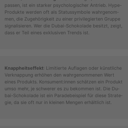
pas­sen, ist ein star­ker psy­cho­lo­gi­scher An­trieb. Hype-
Pro­duk­te wer­den oft als Sta­tus­sym­bo­le wahr­ge­nom­
men, die Zu­ge­hö­rig­keit zu einer pri­vi­le­gier­ten Grup­pe
si­gna­li­sie­ren. Wer die Du­bai-Scho­ko­la­de be­sitzt, zeigt,
dass er Teil eines ex­klu­si­ven Trends ist.
Knapp­heits­ef­fekt
: Li­mi­tier­te Auf­la­gen oder künst­li­che
Ver­knap­pung er­hö­hen den wahr­ge­nom­me­nen Wert
eines Pro­dukts. Kon­su­ment:innen schät­zen ein Pro­dukt
umso mehr, je schwe­rer es zu be­kom­men ist. Die Du­
bai-Scho­ko­la­de ist ein Pa­ra­de­bei­spiel für diese Stra­te­
gie, da sie oft nur in klei­nen Men­gen er­hält­lich ist.