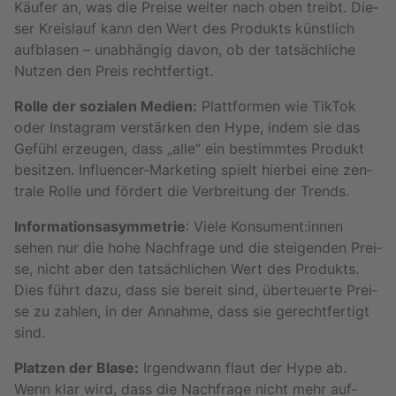
Käu­fer an, was die Prei­se wei­ter nach oben treibt. Die­
ser Kreis­lauf kann den Wert des Pro­dukts künst­lich
auf­bla­sen – un­ab­hän­gig davon, ob der tat­säch­li­che
Nut­zen den Preis recht­fer­tigt.
Rolle der so­zia­len Me­di­en:
Platt­for­men wie Tik­Tok
oder Ins­ta­gram ver­stär­ken den Hype, indem sie das
Ge­fühl er­zeu­gen, dass „alle“ ein be­stimm­tes Pro­dukt
be­sit­zen. In­flu­en­cer-Mar­ke­ting spielt hier­bei eine zen­
tra­le Rolle und för­dert die Ver­brei­tung der Trends.
In­for­ma­ti­ons­asym­me­trie
: Viele Kon­su­ment:innen
sehen nur die hohe Nach­fra­ge und die stei­gen­den Prei­
se, nicht aber den tat­säch­li­chen Wert des Pro­dukts.
Dies führt dazu, dass sie be­reit sind, über­teu­er­te Prei­
se zu zah­len, in der An­nah­me, dass sie ge­recht­fer­tigt
sind.
Plat­zen der Blase:
Ir­gend­wann flaut der Hype ab.
Wenn klar wird, dass die Nach­fra­ge nicht mehr auf­