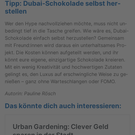
Tipp: Du­bai-Scho­ko­la­de selbst her­
stel­len
Wer den Hype nach­voll­zie­hen möch­te, muss nicht un­
be­dingt tief in die Ta­sche grei­fen. Wie wäre es, Du­bai-
Scho­ko­la­de ein­fach selbst her­zu­stel­len? Ge­mein­sam
mit Freund:innen wird dar­aus ein un­ter­halt­sa­mes Pro­
jekt. Die Kos­ten kön­nen auf­ge­teilt wer­den, und ihr
könnt eure ei­ge­ne, ein­zig­ar­ti­ge Scho­ko­la­de kre­ieren.
Mit ein wenig Krea­ti­vi­tät und hoch­wer­ti­gen Zu­ta­ten
ge­lingt es, den Luxus auf er­schwing­li­che Weise zu ge­
nie­ßen – ganz ohne War­te­schlan­gen oder FOMO.
Au­to­rin: Pau­li­ne Rösch
Das könn­te dich auch in­ter­es­sie­ren: