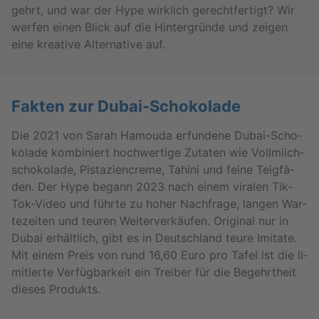
gehrt, und war der Hype wirk­lich ge­recht­fer­tigt? Wir
wer­fen einen Blick auf die Hin­ter­grün­de und zei­gen
eine krea­ti­ve Al­ter­na­ti­ve auf.
Fak­ten zur Du­bai-Scho­ko­la­de
Die 2021 von Sarah Ha­mou­da er­fun­de­ne Du­bai-Scho­
ko­la­de kom­bi­niert hoch­wer­ti­ge Zu­ta­ten wie Voll­milch­
scho­ko­la­de, Pis­ta­zi­en­creme, Ta­hi­ni und feine Teig­fä­
den. Der Hype be­gann 2023 nach einem vi­ra­len Tik­
Tok-Vi­deo und führ­te zu hoher Nach­fra­ge, lan­gen War­
te­zei­ten und teu­ren Wei­ter­ver­käu­fen. Ori­gi­nal nur in
Dubai er­hält­lich, gibt es in Deutsch­land teure Imi­ta­te.
Mit einem Preis von rund 16,60 Euro pro Tafel ist die li­
mi­tier­te Ver­füg­bar­keit ein Trei­ber für die Be­gehrt­heit
die­ses Pro­dukts.