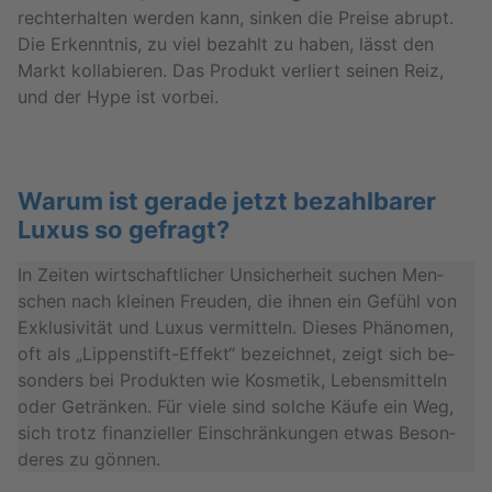
recht­er­hal­ten wer­den kann, sin­ken die Prei­se ab­rupt.
Die Er­kennt­nis, zu viel be­zahlt zu haben, lässt den
Markt kol­la­bie­ren. Das Pro­dukt ver­liert sei­nen Reiz,
und der Hype ist vor­bei.
Warum ist ge­ra­de jetzt be­zahl­ba­rer
Luxus so ge­fragt?
In Zei­ten wirt­schaft­li­cher Un­si­cher­heit su­chen Men­
schen nach klei­nen Freu­den, die ihnen ein Ge­fühl von
Ex­klu­si­vi­tät und Luxus ver­mit­teln. Die­ses Phä­no­men,
oft als „Lip­pen­stift-Ef­fekt“ be­zeich­net, zeigt sich be­
son­ders bei Pro­duk­ten wie Kos­me­tik, Le­bens­mit­teln
oder Ge­trän­ken. Für viele sind sol­che Käufe ein Weg,
sich trotz fi­nan­zi­el­ler Ein­schrän­kun­gen etwas Be­son­
de­res zu gön­nen.