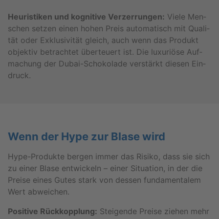
Heu­ris­ti­ken und ko­gni­ti­ve Ver­zer­run­gen:
Viele Men­
schen set­zen einen hohen Preis au­to­ma­tisch mit Qua­li­
tät oder Ex­klu­si­vi­tät gleich, auch wenn das Pro­dukt
ob­jek­tiv be­trach­tet über­teu­ert ist. Die lu­xu­riö­se Auf­
ma­chung der Du­bai-Scho­ko­la­de ver­stärkt die­sen Ein­
druck.
Wenn der Hype zur Blase wird
Hype-Pro­duk­te ber­gen immer das Ri­si­ko, dass sie sich
zu einer Blase ent­wi­ckeln – einer Si­tua­ti­on, in der die
Prei­se eines Gutes stark von des­sen fun­da­men­ta­lem
Wert ab­wei­chen.
Po­si­ti­ve Rück­kopp­lung:
Stei­gen­de Prei­se zie­hen mehr