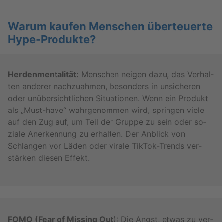
Warum kau­fen Men­schen über­teu­er­te
Hype-Pro­duk­te?
Her­den­men­ta­li­tät:
Men­schen nei­gen dazu, das Ver­hal­
ten an­de­rer nach­zu­ah­men, be­son­ders in un­si­che­ren
oder un­über­sicht­li­chen Si­tua­tio­nen. Wenn ein Pro­dukt
als „Must-ha­ve“ wahr­ge­nom­men wird, sprin­gen viele
auf den Zug auf, um Teil der Grup­pe zu sein oder so­
zia­le An­er­ken­nung zu er­hal­ten. Der An­blick von
Schlan­gen vor Läden oder vi­ra­le Tik­Tok-Trends ver­
stär­ken die­sen Ef­fekt.
FOMO (Fear of Mis­sing Out
): Die Angst, etwas zu ver­