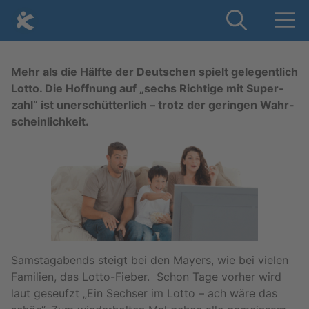
Skip
Me
to
content
Mehr als die Hälf­te der Deut­schen spielt ge­le­gent­lich
Lotto. Die Hoff­nung auf „sechs Rich­ti­ge mit Su­per­
zahl“ ist un­er­schüt­ter­lich – trotz der ge­rin­gen Wahr­
schein­lich­keit.
Sams­tag­abends steigt bei den May­ers, wie bei vie­len
Fa­mi­li­en, das Lot­to-Fie­ber. Schon Tage vor­her wird
laut ge­seufzt „Ein Sech­ser im Lotto – ach wäre das