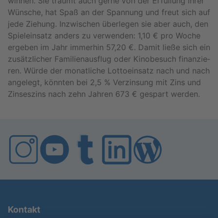
win­nen. Sie träumt auch gerne von der Er­fül­lung ihrer
Wün­sche, hat Spaß an der Span­nung und freut sich auf
jede Zie­hung. In­zwi­schen über­le­gen sie aber auch, den
Spiel­ein­satz an­ders zu ver­wen­den: 1,10 € pro Woche
er­ge­ben im Jahr im­mer­hin 57,20 €. Damit ließe sich ein
zu­sätz­li­cher Fa­mi­li­en­aus­flug oder Ki­no­be­such fi­nan­zie­
ren. Würde der mo­nat­li­che Lot­to­ein­satz nach und nach
an­ge­legt, könn­ten bei 2,5 % Ver­zin­sung mit Zins und
Zin­ses­zins nach zehn Jah­ren 673 € ge­spart wer­den.
Kontakt