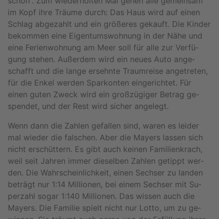
schön“. Zum wie­der­hol­ten Mal gehen alle ge­mein­sam
im Kopf ihre Träu­me durch: Das Haus wird auf einen
Schlag ab­ge­zahlt und ein grö­ße­res ge­kauft. Die Kin­der
be­kom­men eine Ei­gen­tums­woh­nung in der Nähe und
eine Fe­ri­en­woh­nung am Meer soll für alle zur Ver­fü­
gung ste­hen. Au­ßer­dem wird ein neues Auto an­ge­
schafft und die lange er­sehn­te Traum­rei­se an­ge­tre­ten,
für die Enkel wer­den Spar­kon­ten ein­ge­rich­tet. Für
einen guten Zweck wird ein groß­zü­gi­ger Be­trag ge­
spen­det, und der Rest wird si­cher an­ge­legt.
Wenn dann die Zah­len ge­fal­len sind, waren es lei­der
mal wie­der die fal­schen. Aber die May­ers las­sen sich
nicht er­schüt­tern. Es gibt auch kei­nen Fa­mi­li­en­krach,
weil seit Jah­ren immer die­sel­ben Zah­len ge­tippt wer­
den. Die Wahr­schein­lich­keit, einen Sech­ser zu lan­den
be­trägt nur 1:14 Mil­lio­nen, bei einem Sech­ser mit Su­
per­zahl sogar 1:140 Mil­lio­nen. Das wis­sen auch die
May­ers. Die Fa­mi­lie spielt nicht nur Lotto, um zu ge­