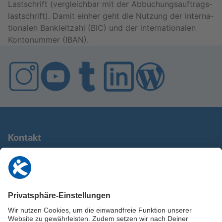
Last­schrift (ver­gleich­bar mit der Ab­bu­chungs­auf­trags­
last­schrift). Damit ein­her geht die Nut­zung der in­ter­na­
tio­na­len Bank­leit­zahl (BIC) und der in­ter­na­tio­na­len
Kon­to­num­mer (IBAN).
Kontakt
0911 / 9234 950
info@deutschland-im-plus.de
Datenschutz
Impressum