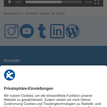
00:00
00:06
Il­lus­tra­ti­on: Schü­ler denkt an Geld
Kontakt
0911 / 9234 950
info@deutschland-im-plus.de
Datenschutz
Impressum
Online-Schuldnerberatung