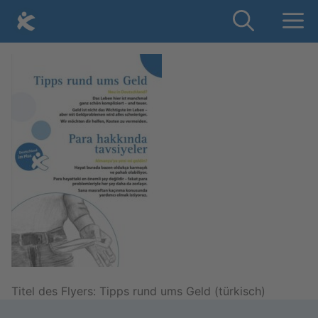
Skip
Me
to
content
Titel des Fly­ers: Tipps rund ums Geld (tür­kisch)