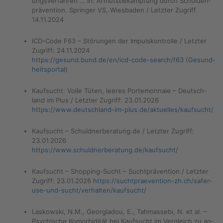
ungs­ver­fah­ren … In: Ar­muts­be­kämp­fung durch Schul­den­
prä­ven­ti­on. Sprin­ger VS, Wies­ba­den / Letz­ter Zu­griff
14.11.2024
ICD-Code F63 – Stö­run­gen der Im­puls­kon­trol­le / Letz­ter
Zu­griff: 24.11.2024
https://​gesund.​bund.​de/​en/​icd-​code-​search/​f63
(
Ge­sund­
heits­por­tal
)
Kauf­sucht: Volle Tüten, lee­res Porte­mon­naie – Deutsch­
land im Plus / Letz­ter Zu­griff: 23.01.2026
https://​www.​deutschland-​im-​plus.​de/​aktuelles/​kaufsucht/
Kauf­sucht – Schuld­ner­be­ra­tung.de / Letz­ter Zu­griff:
23.01.2026
https://​www.​sch​uldn​erbe​ratu​ng.​de/​kaufsucht/
Kauf­sucht – Shop­ping-Sucht – Sucht­prä­ven­ti­on / Letz­ter
Zu­griff: 23.01.2026
https://​suc​htpr​aeve​ntio​n-​zh.​ch/​safer-​
use-​und-​sucht/​verhalten/​kaufsucht/
Las­kow­ski, N.M., Geor­gia­dou, E., Tah­mas­se­bi, N. et al. –
Psy­chi­sche Ko­mor­bi­di­tät bei Kauf­sucht im Ver­gleich zu an­