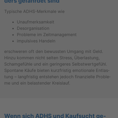
ders ge­fähr­det sind
Ty­pi­sche ADHS-Merk­ma­le wie
Un­auf­merk­sam­keit
Des­or­ga­ni­sa­ti­on
Pro­ble­me im Zeit­ma­nage­ment
im­pul­si­ves Han­deln
er­schwe­ren oft den be­wuss­ten Um­gang mit Geld.
Hinzu kom­men nicht sel­ten Stress, Über­las­tung,
Scham­ge­füh­le und ein ge­rin­ge­res Selbst­wert­ge­fühl.
Spon­ta­ne Käufe bie­ten kurz­fris­tig emo­tio­na­le Ent­las­
tung – lang­fris­tig ent­ste­hen je­doch fi­nan­zi­el­le Pro­ble­
me und ein be­las­ten­der Kreis­lauf.
Wenn sich ADHS und Kauf­sucht ge­