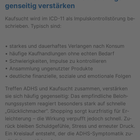
gen­sei­tig ver­stär­ken
Kauf­sucht wird im ICD-11 als Im­puls­kon­troll­stö­rung be­
schrie­ben. Ty­pisch sind:
• star­kes und dau­er­haf­tes Ver­lan­gen nach Kon­sum
• häu­fi­ge Kauf­hand­lun­gen ohne ech­ten Be­darf
• Schwie­rig­kei­ten, Im­pul­se zu kon­trol­lie­ren
• An­samm­lung un­ge­nutz­ter Pro­duk­te
• deut­li­che fi­nan­zi­el­le, so­zia­le und emo­tio­na­le Fol­gen
Tref­fen ADHS und Kauf­sucht zu­sam­men, ver­stär­ken
sie sich häu­fig ge­gen­sei­tig: Das emp­find­li­che Be­loh­
nungs­sys­tem re­agiert be­son­ders stark auf schnel­le
„Glück­lich­ma­cher“. Shop­ping sorgt kurz­fris­tig für Er­
leich­te­rung – die Wir­kung ver­pufft je­doch schnell. Zu­
rück blei­ben Schuld­ge­füh­le, Stress und er­neu­ter Druck.
Ein Kreis­lauf ent­steht, der die ADHS-Sym­pto­ma­tik zu­