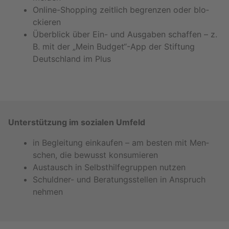
On­line-Shop­ping zeit­lich be­gren­zen oder blo­
ckie­ren
Über­blick über Ein- und Aus­ga­ben schaf­fen – z.
B. mit der „Mein Bud­get“-App der Stif­tung
Deutsch­land im Plus
Un­ter­stüt­zung im so­zia­len Um­feld
in Be­glei­tung ein­kau­fen – am bes­ten mit Men­
schen, die be­wusst kon­su­mie­ren
Aus­tausch in Selbst­hil­fe­grup­pen nut­zen
Schuld­ner- und Be­ra­tungs­stel­len in An­spruch
neh­men