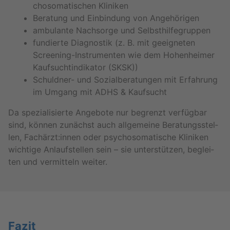
cho­so­ma­ti­schen Kli­ni­ken
Be­ra­tung und Ein­bin­dung von An­ge­hö­ri­gen
am­bu­lan­te Nach­sor­ge und Selbst­hil­fe­grup­pen
fun­dier­te Dia­gnos­tik (z. B. mit ge­eig­ne­ten
Scree­ning-In­stru­men­ten wie dem Ho­hen­hei­mer
Kauf­sucht­in­di­ka­tor (SKSK))
Schuld­ner- und So­zi­al­be­ra­tun­gen mit Er­fah­rung
im Um­gang mit ADHS & Kauf­sucht
Da spe­zia­li­sier­te An­ge­bo­te nur be­grenzt ver­füg­bar
sind, kön­nen zu­nächst auch all­ge­mei­ne Be­ra­tungs­stel­
len, Fach­ärzt:innen oder psy­cho­so­ma­ti­sche Kli­ni­ken
wich­ti­ge An­lauf­stel­len sein – sie un­ter­stüt­zen, be­glei­
ten und ver­mit­teln wei­ter.
Fazit