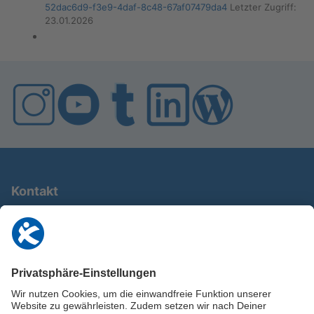
52dac6d9-​f3e9-​4daf-​8c48-​67af07479da4
Letz­ter Zu­griff:
23.01.2026
Kontakt
0911 / 9234 950
info@deutschland-im-plus.de
Datenschutz
Impressum