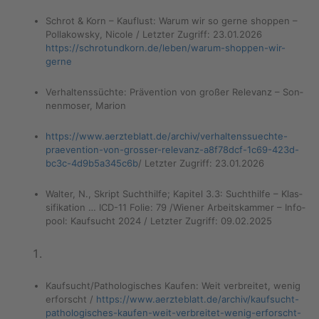
Schrot & Korn – Kauf­lust: Warum wir so gerne shop­pen –
Polla­kow­sky, Ni­co­le / Letz­ter Zu­griff: 23.01.2026
https://​sch​rotu​ndko​rn.​de/​leben/​warum-​shoppen-​wir-​
gerne
Ver­hal­tens­süch­te: Prä­ven­ti­on von gro­ßer Re­le­vanz – Son­
nen­mo­ser, Ma­ri­on
https://​www.​aerzteblatt.​de/​archiv/​ver​halt​enss​uech​te-​
praevention-​von-​grosser-​relevanz-​a8f78dcf-​1c69-​423d-​
bc3c-​4d9b5a345c6b
/ Letz­ter Zu­griff: 23.01.2026
Wal­ter, N., Skript Sucht­hil­fe; Ka­pi­tel 3.3: Sucht­hil­fe – Klas­
si­fi­ka­ti­on … ICD-11 Folie: 79 /Wie­ner Ar­beits­kam­mer – In­fo­
pool: Kauf­sucht 2024 / Letz­ter Zu­griff: 09.02.2025
Kauf­sucht/Pa­tho­lo­gi­sches Kau­fen: Weit ver­brei­tet, wenig
er­forscht /
https://​www.​aerzteblatt.​de/​archiv/​kaufsucht-​
pat​holo​gisc​hes-​kaufen-​weit-​verbreitet-​wenig-​erforscht-​