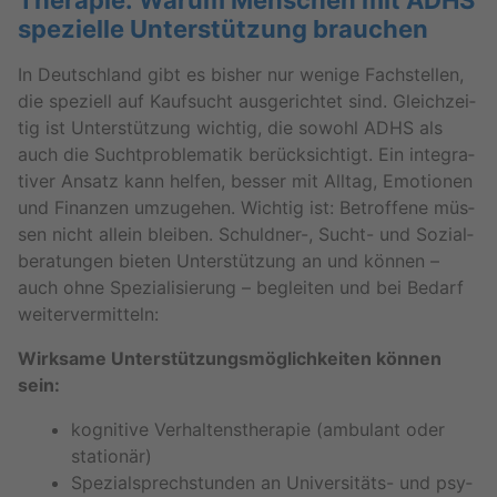
The­ra­pie: Warum Men­schen mit ADHS
spe­zi­el­le Un­ter­stüt­zung brau­chen
In Deutsch­land gibt es bis­her nur we­ni­ge Fach­stel­len,
die spe­zi­ell auf Kauf­sucht aus­ge­rich­tet sind. Gleich­zei­
tig ist Un­ter­stüt­zung wich­tig, die so­wohl ADHS als
auch die Sucht­pro­ble­ma­tik be­rück­sich­tigt. Ein in­te­gra­
ti­ver An­satz kann hel­fen, bes­ser mit All­tag, Emo­tio­nen
und Fi­nan­zen um­zu­ge­hen. Wich­tig ist: Be­trof­fe­ne müs­
sen nicht al­lein blei­ben. Schuld­ner-, Sucht- und So­zi­al­
be­ra­tun­gen bie­ten Un­ter­stüt­zung an und kön­nen –
auch ohne Spe­zia­li­sie­rung – be­glei­ten und bei Be­darf
wei­ter­ver­mit­teln:
Wirk­sa­me Un­ter­stüt­zungs­mög­lich­kei­ten kön­nen
sein:
ko­gni­ti­ve Ver­hal­tens­the­ra­pie (am­bu­lant oder
sta­tio­när)
Spe­zi­al­sprech­stun­den an Uni­ver­si­täts- und psy­