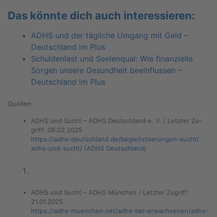
Das könn­te dich auch in­ter­es­sie­ren:
ADHS und der täg­li­che Um­gang mit Geld –
Deutsch­land im Plus
Schul­den­last und See­len­qual: Wie fi­nan­zi­el­le
Sor­gen un­se­re Ge­sund­heit be­ein­flus­sen –
Deutsch­land im Plus
Quel­len:
ADHS und Sucht – ADHS Deutsch­land e. V. / Letz­ter Zu­
griff: 09.02.2025
https://​adhs-​deutschland.​de/​beg​leit​stoe​rung​en-​sucht/​
adhs-​und-​sucht/
(
ADHS Deutsch­land
)
ADHS und Sucht – ADHS Mün­chen / Letz­ter Zu­griff:
21.01.2025
https://​adhs-​muenchen.​net/​adhs-​bei-​erwachsenen/​adhs-​