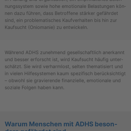
nungs­sys­tem sowie hohe emo­tio­na­le Be­las­tun­gen kön­
nen dazu füh­ren, dass Be­trof­fe­ne stär­ker ge­fähr­det
sind, ein pro­ble­ma­ti­sches Kauf­ver­hal­ten bis hin zur
Kauf­sucht (Onio­ma­nie) zu ent­wi­ckeln.
Wäh­rend ADHS zu­neh­mend ge­sell­schaft­lich an­er­kannt
und bes­ser er­forscht ist, wird Kauf­sucht häu­fig un­ter­
schätzt. Sie wird ver­harm­lost, sel­ten the­ma­ti­siert und
in vie­len Hil­fe­sys­te­men kaum spe­zi­fisch be­rück­sich­tigt
– ob­wohl sie gra­vie­ren­de fi­nan­zi­el­le, emo­tio­na­le und
so­zia­le Fol­gen haben kann.
Warum Men­schen mit ADHS be­son­