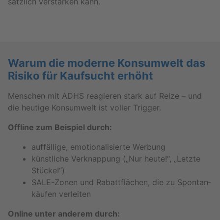
sätz­lich ver­stär­ken kann.
Warum die mo­der­ne Kon­sum­welt das
Ri­si­ko für Kauf­sucht er­höht
Men­schen mit ADHS re­agie­ren stark auf Reize – und
die heu­ti­ge Kon­sum­welt ist vol­ler Trig­ger.
Off­line zum Bei­spiel durch:
auf­fäl­li­ge, emo­tio­na­li­sier­te Wer­bung
künst­li­che Ver­knap­pung („Nur heute!“, „Letz­te
Stü­cke!“)
SA­LE-Zo­nen und Ra­batt­flä­chen, die zu Spon­tan­
käu­fen ver­lei­ten
On­line unter an­de­rem durch: