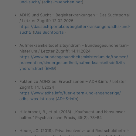
und-​sucht/
(
adhs-mu­en­chen.net
)
ADHS und Sucht – Be­glei­ter­kran­kun­gen – Das Sucht­por­tal
/ Letz­ter Zu­griff: 12.02.2025
https://​das​such​tpor​tal.​de/​beg​leit​erkr​anku​ngen/​adhs-​und-​
sucht/
(
Das Sucht­por­tal
)
Auf­merk­sam­keits­de­fi­zit­syn­drom – Bun­des­ge­sund­heits­mi­
nis­te­ri­um / Letz­ter Zu­griff: 14.11.2024
https://​www.​bun​desg​esun​dhei​tsmi​nist​eriu​m.​de/​themen/​
praevention/​kin​derg​esun​dhei​t/​auf​merk​samk​eits​defi​zits​
yndr​om.​html
(
BMG
)
Fak­ten zu ADHS bei Er­wach­se­nen – ADHS.​info / Letz­ter
Zu­griff: 14.11.2024
https://​www.​adhs.​info/​fuer-​eltern-​und-​angehoerige/​
adhs-​was-​ist-​das/
(
ADHS-In­fo
)
Hil­le­brandt, B., et al. (2018). „Kauf­sucht und Kon­sum­ver­
hal­ten.“ Psych­ia­tri­sche Pra­xis, 45(2), 78–84
Heuer, JO. (2019). Pri­vat­in­sol­venz- und Rest­schuld­be­frei­