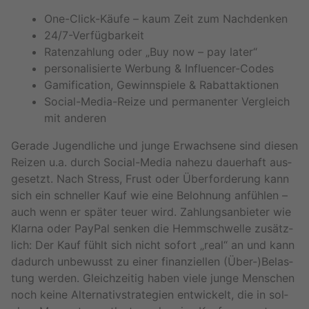
One-Click-Käu­fe – kaum Zeit zum Nach­den­ken
24/7-Ver­füg­bar­keit
Ra­ten­zah­lung oder „Buy now – pay later“
per­so­na­li­sier­te Wer­bung & In­flu­en­cer-Codes
Ga­mi­fi­ca­ti­on, Ge­winn­spie­le & Ra­batt­ak­tio­nen
So­ci­al-Me­dia-Rei­ze und per­ma­nen­ter Ver­gleich
mit an­de­ren
Ge­ra­de Ju­gend­li­che und junge Er­wach­se­ne sind die­sen
Rei­zen u.a. durch So­ci­al-Me­dia na­he­zu dau­er­haft aus­
ge­setzt. Nach Stress, Frust oder Über­for­de­rung kann
sich ein schnel­ler Kauf wie eine Be­loh­nung an­füh­len –
auch wenn er spä­ter teuer wird. Zah­lungs­an­bie­ter wie
Klar­na oder Pay­Pal sen­ken die Hemm­schwel­le zu­sätz­
lich: Der Kauf fühlt sich nicht so­fort „real“ an und kann
da­durch un­be­wusst zu einer fi­nan­zi­el­len (Über-)Be­las­
tung wer­den. Gleich­zei­tig haben viele junge Men­schen
noch keine Al­ter­na­tivstra­te­gi­en ent­wi­ckelt, die in sol­