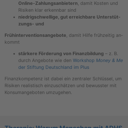
On­line-Zah­lungs­an­bie­tern
, damit Kos­ten und
Ri­si­ken klar er­kenn­bar sind
nied­rig­schwel­li­ge, gut er­reich­ba­re Un­ter­stüt­
zungs- und
Früh­in­ter­ven­ti­ons­an­ge­bo­te
, damit Hilfe früh­zei­tig an­
kommt
stär­ke­re För­de­rung von Fi­nanz­bil­dung
– z. B.
durch An­ge­bo­te wie den
Work­shop
Money & Me
der Stif­tung Deutsch­land im Plus
Fi­nanz­kom­pe­tenz ist dabei ein zen­tra­ler Schlüs­sel, um
Ri­si­ken rea­lis­tisch ein­zu­schät­zen und be­wuss­ter mit
Kon­su­m­an­ge­bo­ten um­zu­ge­hen.