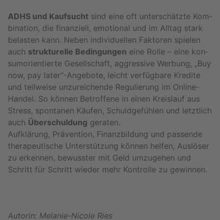
ADHS und Kauf­sucht
sind eine oft un­ter­schätz­te Kom­
bi­na­ti­on, die fi­nan­zi­ell, emo­tio­nal und im All­tag stark
be­las­ten kann. Neben in­di­vi­du­el­len Fak­to­ren spie­len
auch
struk­tu­rel­le Be­din­gun­gen
eine Rolle – eine kon­
sum­ori­en­tier­te Ge­sell­schaft, ag­gres­si­ve Wer­bung, „Buy
now, pay later“-An­ge­bo­te, leicht ver­füg­ba­re Kre­di­te
und teil­wei­se un­zu­rei­chen­de Re­gu­lie­rung im On­line-
Han­del. So kön­nen Be­trof­fe­ne in einen Kreis­lauf aus
Stress, spon­ta­nen Käu­fen, Schuld­ge­füh­len und letzt­lich
auch
Über­schul­dung
ge­ra­ten.
Auf­klä­rung, Prä­ven­ti­on, Fi­nanz­bil­dung und pas­sen­de
the­ra­peu­ti­sche Un­ter­stüt­zung kön­nen hel­fen, Aus­lö­ser
zu er­ken­nen, be­wuss­ter mit Geld um­zu­ge­hen und
Schritt für Schritt wie­der mehr Kon­trol­le zu ge­win­nen.
Au­to­rin: Me­la­nie-Ni­co­le Ries