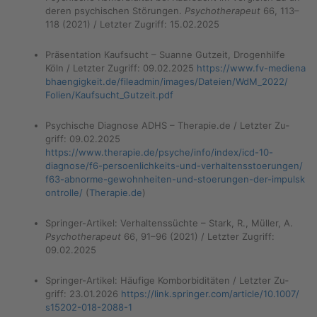
de­ren psy­chi­schen Stö­run­gen.
Psy­cho­the­ra­peut
66, 113–
118 (2021) / Letz­ter Zu­griff: 15.02.2025
Prä­sen­ta­ti­on Kauf­sucht – Suan­ne Gut­zeit, Dro­gen­hil­fe
Köln / Letz­ter Zu­griff: 09.02.2025
https://​www.​fv-​med​iena​
bhae​ngig​keit.​de/​fileadmin/​images/​Dateien/​WdM_​2022/​
Folien/​Kaufsucht_​Gutzeit.​pdf
Psy­chi­sche Dia­gno­se ADHS – The­ra­pie.de / Letz­ter Zu­
griff: 09.02.2025
https://​www.​therapie.​de/​psyche/​info/​index/​icd-​10-​
diagnose/​f6-​per​soen​lich​keit​s-​und-​ver​halt​enss​toer​unge​n/​
f63-​abnorme-​gew​ohnh​eite​n-​und-​stoerungen-​der-​imp​ulsk​
ontr​olle/
(
The­ra­pie.de
)
Sprin­ger-Ar­ti­kel: Ver­hal­tens­süch­te – Stark, R., Mül­ler, A.
Psy­cho­the­ra­peut
66, 91–96 (2021) / Letz­ter Zu­griff:
09.02.2025
Sprin­ger-Ar­ti­kel: Häu­fi­ge Kom­bor­bi­di­tä­ten / Letz­ter Zu­
griff: 23.01.2026
https://​link.​springer.​com/​article/​10.​1007/​
s15202-​018-​2088-​1