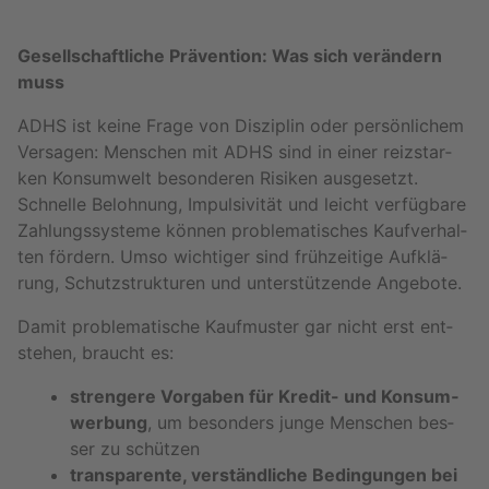
Ge­sell­schaft­li­che Prä­ven­ti­on: Was sich ver­än­dern
muss
ADHS ist keine Frage von Dis­zi­plin oder per­sön­li­chem
Ver­sa­gen: Men­schen mit ADHS sind in einer reiz­star­
ken Kon­sum­welt be­son­de­ren Ri­si­ken aus­ge­setzt.
Schnel­le Be­loh­nung, Im­pul­si­vi­tät und leicht ver­füg­ba­re
Zah­lungs­sys­te­me kön­nen pro­ble­ma­ti­sches Kauf­ver­hal­
ten för­dern. Umso wich­ti­ger sind früh­zei­ti­ge Auf­klä­
rung, Schutz­struk­tu­ren und un­ter­stüt­zen­de An­ge­bo­te.
Damit pro­ble­ma­ti­sche Kauf­mus­ter gar nicht erst ent­
ste­hen, braucht es:
stren­ge­re Vor­ga­ben für Kre­dit- und Kon­sum­
wer­bung
, um be­son­ders junge Men­schen bes­
ser zu schüt­zen
trans­pa­ren­te, ver­ständ­li­che Be­din­gun­gen bei